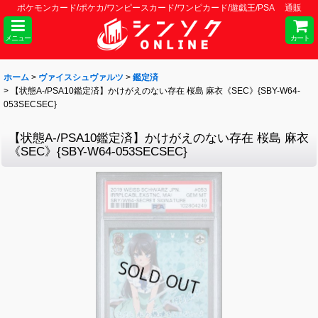
ポケモンカード/ポケカ/ワンピースカード/ワンピカード/遊戯王/PSA 通販
メニュー
カート
ホーム
>
ヴァイスシュヴァルツ
>
鑑定済
>
【状態A-/PSA10鑑定済】かけがえのない存在 桜島 麻衣《SEC》{SBY-W64-
053SECSEC}
【状態A-/PSA10鑑定済】かけがえのない存在 桜島 麻衣
《SEC》{SBY-W64-053SECSEC}