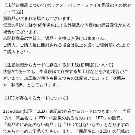
【未開封商品について(ボックス・パック・ファイル系等のその他セ
ット商品)】
買取品が含まれる場合もございます。
伝票の剥がし跡や 経年劣化による外装及び内容物の品質変化がある
場合がございます。
未開封商品の性質上、返品・交換はお受け出来ません。
ご購入、ご購入後に開封される場合は以上を必ずご理解頂いた上で
ご購入下さい。
【生産段階からカードに存在する加工線(初期線)について】
状態Aであっても、生産段階で存在する加工線などを含む場合がご
ざいます。加工線が何本も目立つものは度合いによって「状態A-」
や「状態B」としております。
【1EDが存在するカードについて】
1st edition(以下「1ED」表記)の存在するカードにつきまして、当店
では「商品名に（1ED）の記載のあるもの」は「1ED」の販売、
「商品名に表記のない商品」は「1EDではないもの」となりますの
であらかじめご了承ください。また、「商品名に（1ED）の記載の