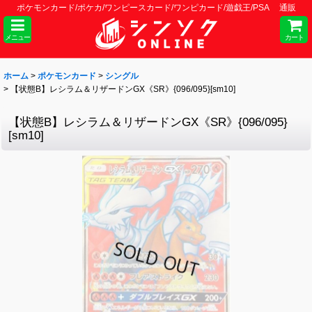
ポケモンカード/ポケカ/ワンピースカード/ワンピカード/遊戯王/PSA 通販
メニュー
カート
ホーム
>
ポケモンカード
>
シングル
>
【状態B】レシラム＆リザードンGX《SR》{096/095}[sm10]
【状態B】レシラム＆リザードンGX《SR》{096/095}
[sm10]