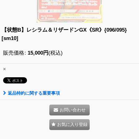
【状態B】レシラム＆リザードンGX《SR》{096/095}
[sm10]
販売価格
:
15,000
円
(税込)
×
返品特約に関する重要事項
お問い合わせ
お気に入り登録