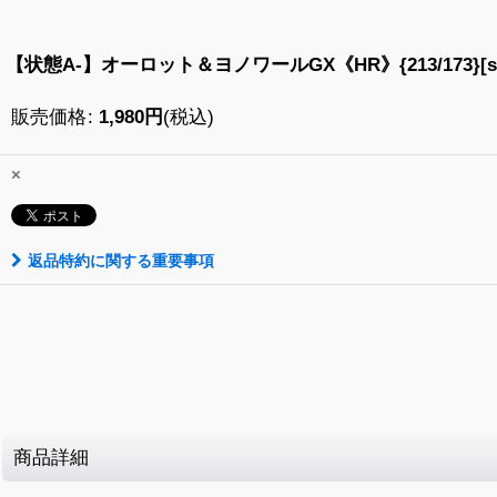
【状態A-】オーロット＆ヨノワールGX《HR》{213/173}[sm
販売価格
:
1,980
円
(税込)
×
返品特約に関する重要事項
商品詳細