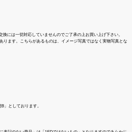
交換には一切対応していませんのでご了承の上お買い上げ下さい。
があります。こちらがあるものは、イメージ写真ではなく実物写真とな
態B」としております。
商品名に表記のない商品」は「1EDではないもの」となりますのであらかじ