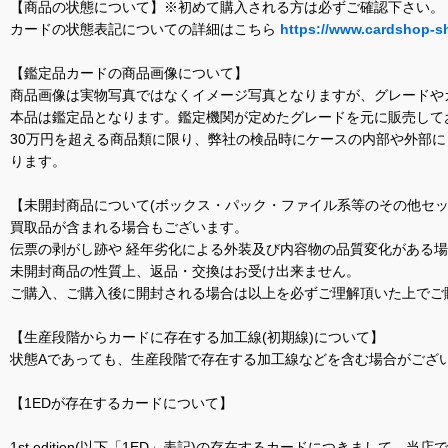
【商品の状態について】※初めて購入される方は必ずご確認下さい。
カードの状態表記についての詳細はこちら
https://www.cardshop-s
【鑑定品カードの商品画像について】
商品画像は実物写真ではなくイメージ写真となりますが、グレードや
本品は鑑定品となります。鑑定機関が定めたグレードを元に販売して
30万円を超える商品類に限り、弊社の検品時にケースの内部や外部
ります。
【未開封商品について(ボックス・パック・ファイル系等のその他セッ
買取品が含まれる場合もございます。
伝票の剥がし跡や 経年劣化による外装及び内容物の品質変化がある
未開封商品の性質上、返品・交換はお受け出来ません。
ご購入、ご購入後に開封される場合は以上を必ずご理解頂いた上でご
【生産段階からカードに存在する加工線(初期線)について】
状態Aであっても、生産段階で存在する加工線などを含む場合がござい
【1EDが存在するカードについて】
1st edition(以下「1ED」表記)の存在するカードにつきまし