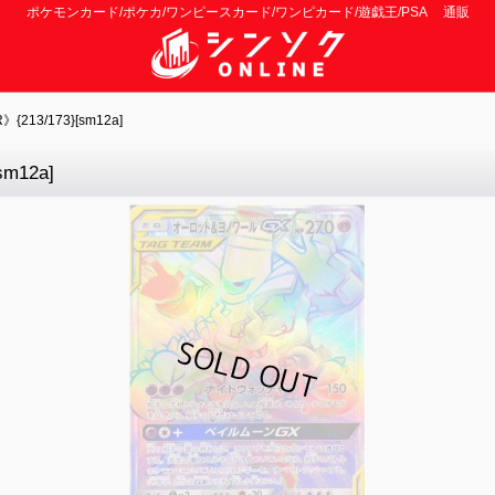
ポケモンカード/ポケカ/ワンピースカード/ワンピカード/遊戯王/PSA 通販
3/173}[sm12a]
12a]