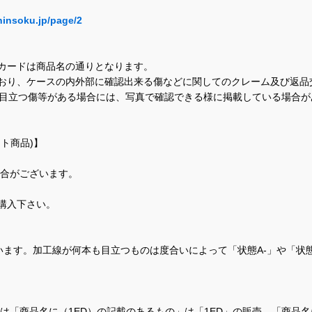
hinsoku.jp/page/2
カードは商品名の通りとなります。
おり、ケースの内外部に確認出来る傷などに関してのクレーム及び返品
に目立つ傷等がある場合には、写真で確認できる様に掲載している場合
ト商品)】
場合がございます。
購入下さい。
ます。加工線が何本も目立つものは度合いによって「状態A-」や「状
て、当店では「商品名に（1ED）の記載のあるもの」は「1ED」の販売、「