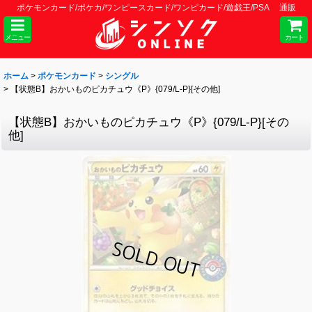
ポケモンカード/ポケカ/ワンピースカード/ワンピカード/遊戯王/PSA 通販
メニュー
カート
ホーム
>
ポケモンカード
>
シングル
>
【状態B】おかいものピカチュウ《P》{079/L-P}[その他]
【状態B】おかいものピカチュウ《P》{079/L-P}[その
他]