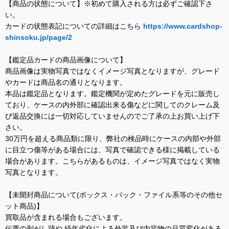
【商品の状態について】※初めて購入される方は必ずご確認下さ
い。
カードの状態表記についての詳細はこちら
https://www.cardshop-
shinsoku.jp/page/2
【鑑定品カードの商品画像について】
商品画像は実物写真ではなくイメージ写真となりますが、グレード
やカードは商品名の通りとなります。
本品は鑑定品となります。鑑定機関が定めたグレードを元に販売し
ており、ケースの内外部に確認出来る傷などに関してのクレーム及
び返品交換には一切対応していませんのでご了承の上お買い上げ下
さい。
30万円を超える商品類に限り、弊社の検品時にケースの内部や外部
に目立つ傷等がある場合には、写真で確認できる様に掲載している
場合があります。こちらがあるものは、イメージ写真ではなく実物
写真となります。
【未開封商品について(ボックス・パック・ファイル系等のその他セ
ット商品)】
買取品が含まれる場合もございます。
伝票の剥がし跡や 経年劣化による外装及び内容物の品質変化がある