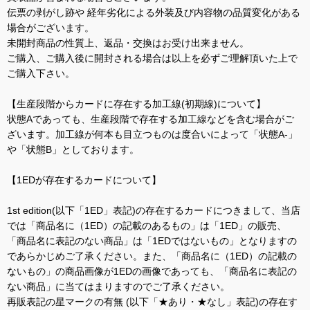
伝票の剥がし跡や 経年劣化による外装及び内容物の品質変化がある
場合がございます。
未開封商品の性質上、返品・交換はお受け出来ません。
ご購入、ご購入後に開封される場合は以上を必ずご理解頂いた上で
ご購入下さい。
【生産段階からカードに存在する加工線(初期線)について】
状態Aであっても、生産段階で存在する加工線などを含む場合がご
ざいます。加工線が何本も目立つものは度合いによって「状態A-」
や「状態B」としております。
【1EDが存在するカードについて】
1st edition(以下「1ED」表記)の存在するカードにつきまして、当店
では「商品名に（1ED）の記載のあるもの」は「1ED」の販売、
「商品名に表記のない商品」は「1EDではないもの」となりますの
であらかじめご了承ください。また、「商品名に（1ED）の記載の
ないもの」の商品画像が1EDの画像であっても、「商品名に表記の
ない商品」に当てはまりますのでご了承ください。
再販表記の星マークの有無 (以下「★あり・★なし」表記)の存在す