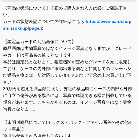
【商品の状態について】※初めて購入される方は必ずご確認下さ
い。
カードの状態表記についての詳細はこちら
https://www.cardshop-
shinsoku.jp/page/2
【鑑定品カードの商品画像について】
商品画像は実物写真ではなくイメージ写真となりますが、グレード
やカードは商品名の通りとなります。
本品は鑑定品となります。鑑定機関が定めたグレードを元に販売し
ており、ケースの内外部に確認出来る傷などに関してのクレーム及
び返品交換には一切対応していませんのでご了承の上お買い上げ下
さい。
30万円を超える商品類に限り、弊社の検品時にケースの内部や外部
に目立つ傷等がある場合には、写真で確認できる様に掲載している
場合があります。こちらがあるものは、イメージ写真ではなく実物
写真となります。
【未開封商品について(ボックス・パック・ファイル系等のその他セ
ット商品)】
買取品が含まれる場合もございます。