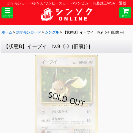
ポケモンカード/ポケカ/ワンピースカード/ワンピカード/遊戯王/PSA 通販
メニュー
カート
ホーム
>
ポケモンカード
>
シングル
>
【状態B】イーブイ lv.9《-》{旧裏}[-]
【状態B】イーブイ lv.9《-》{旧裏}[-]