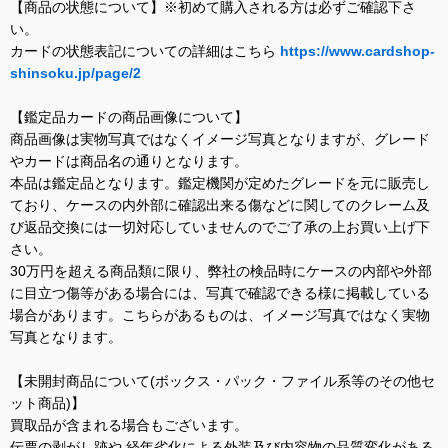
【商品の状態について】※初めて購入される方は必ずご確認下さ
い。
カードの状態表記についての詳細はこちら
https://www.cardshop-
shinsoku.jp/page/2
【鑑定品カードの商品画像について】
商品画像は実物写真ではなくイメージ写真となりますが、グレード
やカードは商品名の通りとなります。
本品は鑑定品となります。鑑定機関が定めたグレードを元に販売し
ており、ケースの内外部に確認出来る傷などに関してのクレーム及
び返品交換には一切対応していませんのでご了承の上お買い上げ下
さい。
30万円を超える商品類に限り、弊社の検品時にケースの内部や外部
に目立つ傷等がある場合には、写真で確認できる様に掲載している
場合があります。こちらがあるものは、イメージ写真ではなく実物
写真となります。
【未開封商品について(ボックス・パック・ファイル系等のその他セ
ット商品)】
買取品が含まれる場合もございます。
伝票の剥がし跡や 経年劣化による外装及び内容物の品質変化がある