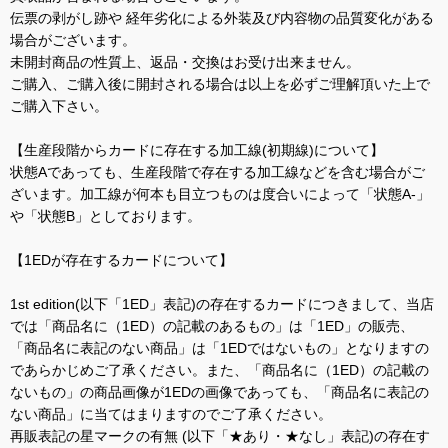
伝票の剥がし跡や 経年劣化による外装及び内容物の品質変化がある
場合がございます。
未開封商品の性質上、返品・交換はお受け出来ません。
ご購入、ご購入後に開封される場合は以上を必ずご理解頂いた上で
ご購入下さい。
【生産段階からカードに存在する加工線(初期線)について】
状態Aであっても、生産段階で存在する加工線などを含む場合がご
ざいます。加工線が何本も目立つものは度合いによって「状態A-」
や「状態B」としております。
【1EDが存在するカードについて】
1st edition(以下「1ED」表記)の存在するカードにつきまして、当店
では「商品名に（1ED）の記載のあるもの」は「1ED」の販売、
「商品名に表記のない商品」は「1EDではないもの」となりますの
であらかじめご了承ください。また、「商品名に（1ED）の記載の
ないもの」の商品画像が1EDの画像であっても、「商品名に表記の
ない商品」に当てはまりますのでご了承ください。
再販表記の星マークの有無 (以下「★あり・★なし」表記)の存在す