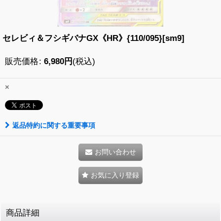
セレビィ＆フシギバナGX《HR》{110/095}[sm9]
販売価格
:
6,980
円
(税込)
×
返品特約に関する重要事項
お問い合わせ
お気に入り登録
商品詳細