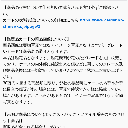
【商品の状態について】※初めて購入される方は必ずご確認下さ
い。
カードの状態表記についての詳細はこちら
https://www.cardshop-
shinsoku.jp/page/2
【鑑定品カードの商品画像について】
商品画像は実物写真ではなくイメージ写真となりますが、グレード
やカードは商品名の通りとなります。
本品は鑑定品となります。鑑定機関が定めたグレードを元に販売し
ており、ケースの内外部に確認出来る傷などに関してのクレーム及
び返品交換には一切対応していませんのでご了承の上お買い上げ下
さい。
30万円を超える商品類に限り、弊社の検品時にケースの内部や外部
に目立つ傷等がある場合には、写真で確認できる様に掲載している
場合があります。こちらがあるものは、イメージ写真ではなく実物
写真となります。
【未開封商品について(ボックス・パック・ファイル系等のその他セ
ット商品)】
買取品が含まれる場合もございます。