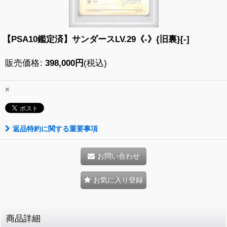
【PSA10鑑定済】サンダースLV.29《-》{旧裏}[-]
販売価格
:
398,000
円
(税込)
×
返品特約に関する重要事項
お問い合わせ
お気に入り登録
商品詳細