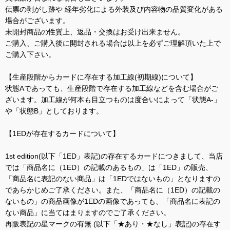
伝票の剥がし跡や 経年劣化による外装及び内容物の品質変化がある
場合がございます。
未開封商品の性質上、返品・交換はお受け出来ません。
ご購入、ご購入後に開封される場合は以上を必ずご理解頂いた上で
ご購入下さい。
【生産段階からカードに存在する加工線(初期線)について】
状態Aであっても、生産段階で存在する加工線などを含む場合がご
ざいます。加工線が何本も目立つものは度合いによって「状態A-」
や「状態B」としております。
【1EDが存在するカードについて】
1st edition(以下「1ED」表記)の存在するカードにつきまして、当店
では「商品名に（1ED）の記載のあるもの」は「1ED」の販売、
「商品名に表記のない商品」は「1EDではないもの」となりますの
であらかじめご了承ください。また、「商品名に（1ED）の記載の
ないもの」の商品画像が1EDの画像であっても、「商品名に表記の
ない商品」に当てはまりますのでご了承ください。
再販表記の星マークの有無 (以下「★あり・★なし」表記)の存在す