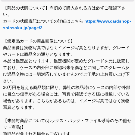
【商品の状態について】※初めて購入される方は必ずご確認下さ
い。
カードの状態表記についての詳細はこちら
https://www.cardshop-
shinsoku.jp/page/2
【鑑定品カードの商品画像について】
商品画像は実物写真ではなくイメージ写真となりますが、グレード
やカードは商品名の通りとなります。
本品は鑑定品となります。鑑定機関が定めたグレードを元に販売し
ており、ケースの内外部に確認出来る傷などに関してのクレーム及
び返品交換には一切対応していませんのでご了承の上お買い上げ下
さい。
30万円を超える商品類に限り、弊社の検品時にケースの内部や外部
に目立つ傷等がある場合には、写真で確認できる様に掲載している
場合があります。こちらがあるものは、イメージ写真ではなく実物
写真となります。
【未開封商品について(ボックス・パック・ファイル系等のその他セ
ット商品)】
買取品が含まれる場合もございます。