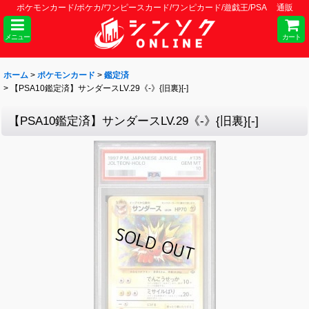
ポケモンカード/ポケカ/ワンピースカード/ワンピカード/遊戯王/PSA 通販
メニュー
カート
ホーム
>
ポケモンカード
>
鑑定済
>
【PSA10鑑定済】サンダースLV.29《-》{旧裏}[-]
【PSA10鑑定済】サンダースLV.29《-》{旧裏}[-]