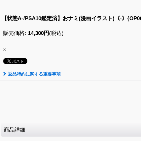
【状態A-/PSA10鑑定済】おナミ(漫画イラスト)《-》{OP06-
販売価格
:
14,300
円
(税込)
×
返品特約に関する重要事項
商品詳細