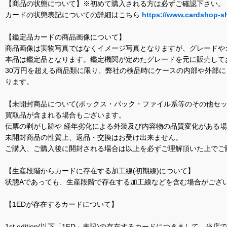
【商品の状態について】※初めて購入される方は必ずご確認下さい。
カードの状態表記についての詳細はこちら
https://www.cardshop-s
【鑑定品カードの商品画像について】
商品画像は実物写真ではなくイメージ写真となりますが、グレードや
本品は鑑定品となります。鑑定機関が定めたグレードを元に販売して
30万円を超える商品類に限り、弊社の検品時にケースの内部や外部
ります。
【未開封商品について(ボックス・パック・ファイル系等のその他セッ
買取品が含まれる場合もございます。
伝票の剥がし跡や 経年劣化による外装及び内容物の品質変化がある
未開封商品の性質上、返品・交換はお受け出来ません。
ご購入、ご購入後に開封される場合は以上を必ずご理解頂いた上でご
【生産段階からカードに存在する加工線(初期線)について】
状態Aであっても、生産段階で存在する加工線などを含む場合がござい
【1EDが存在するカードについて】
1st edition(以下「1ED」表記)の存在するカードにつきまし