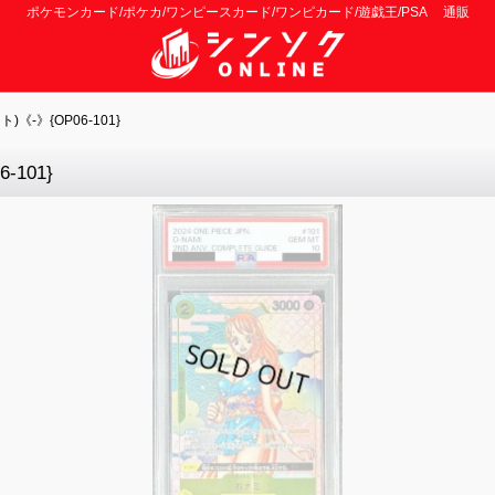
ポケモンカード/ポケカ/ワンピースカード/ワンピカード/遊戯王/PSA 通販
《-》{OP06-101}
101}