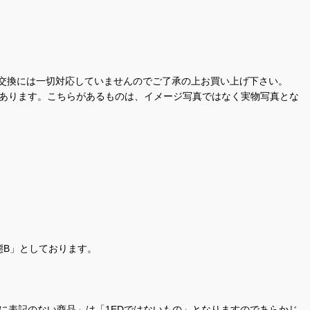
交換には一切対応していませんのでご了承の上お買い上げ下さい。
があります。こちらがあるものは、イメージ写真ではなく実物写真とな
態B」としております。
商品名に表記のない商品」は「1EDではないもの」となりますのであらかじ