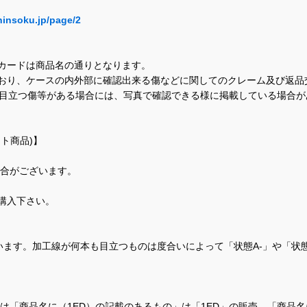
hinsoku.jp/page/2
カードは商品名の通りとなります。
おり、ケースの内外部に確認出来る傷などに関してのクレーム及び返品
に目立つ傷等がある場合には、写真で確認できる様に掲載している場合
ト商品)】
場合がございます。
購入下さい。
ます。加工線が何本も目立つものは度合いによって「状態A-」や「状
て、当店では「商品名に（1ED）の記載のあるもの」は「1ED」の販売、「