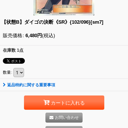
【状態B】ダイゴの決断《SR》{102/096}[sm7]
販売価格
:
6,480
円
(税込)
在庫数 1点
数量
:
返品特約に関する重要事項
カートに入れる
お問い合わせ