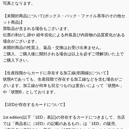
写真となります。
【未開封商品について(ボックス・パック・ファイル系等のその他セ
ット商品)】
買取品が含まれる場合もございます。
伝票の剥がし跡や 経年劣化による外装及び内容物の品質変化がある
場合がございます。
未開封商品の性質上、返品・交換はお受け出来ません。
ご購入、ご購入後に開封される場合は以上を必ずご理解頂いた上で
ご購入下さい。
【生産段階からカードに存在する加工線(初期線)について】
状態Aであっても、生産段階で存在する加工線などを含む場合がご
ざいます。加工線が何本も目立つものは度合いによって「状態A-」
や「状態B」としております。
【1EDが存在するカードについて】
1st edition(以下「1ED」表記)の存在するカードにつきまして、当店
では「商品名に（1ED）の記載のあるもの」は「1ED」の販売、