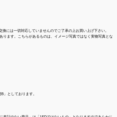
交換には一切対応していませんのでご了承の上お買い上げ下さい。
があります。こちらがあるものは、イメージ写真ではなく実物写真とな
態B」としております。
商品名に表記のない商品」は「1EDではないもの」となりますのであらかじ