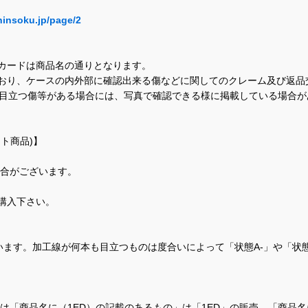
hinsoku.jp/page/2
カードは商品名の通りとなります。
おり、ケースの内外部に確認出来る傷などに関してのクレーム及び返品
に目立つ傷等がある場合には、写真で確認できる様に掲載している場合
ト商品)】
場合がございます。
購入下さい。
ます。加工線が何本も目立つものは度合いによって「状態A-」や「状
て、当店では「商品名に（1ED）の記載のあるもの」は「1ED」の販売、「