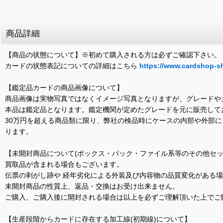
商品詳細
【商品の状態について】※初めて購入される方は必ずご確認下さい。
カードの状態表記についての詳細はこちら
https://www.cardshop-s
【鑑定品カードの商品画像について】
商品画像は実物写真ではなくイメージ写真となりますが、グレードや
本品は鑑定品となります。鑑定機関が定めたグレードを元に販売して
30万円を超える商品類に限り、弊社の検品時にケースの内部や外部
ります。
【未開封商品について(ボックス・パック・ファイル系等のその他セッ
買取品が含まれる場合もございます。
伝票の剥がし跡や 経年劣化による外装及び内容物の品質変化がある
未開封商品の性質上、返品・交換はお受け出来ません。
ご購入、ご購入後に開封される場合は以上を必ずご理解頂いた上でご
【生産段階からカードに存在する加工線(初期線)について】