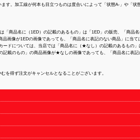
ます。加工線が何本も目立つものは度合いによって「状態A-」や「状
て、当店では「商品名に（1ED）の記載のあるもの」は「1ED」の販売、「
商品画像が1EDの画像であっても、「商品名に表記のない商品」に当て
するカードについては、当店では「商品名に（★なし）の記載のあるもの
の記載のもの」の商品画像が★なしの画像であっても、「商品名に表記
やむを得ず注文がキャンセルとなることがございます。