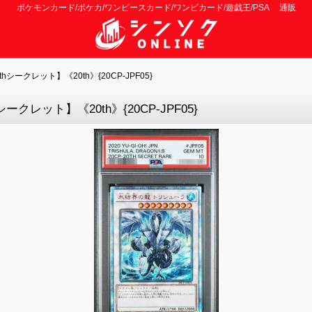
ポケモンカード/ポケカ/ワンピースカード/ワンピカード/遊戯王/PSA 通販
ークレット】《20th》{20CP-JPF05}
クレット】《20th》{20CP-JPF05}