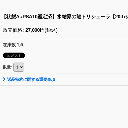
【状態A-/PSA10鑑定済】氷結界の龍トリシューラ【20thシーク
販売価格
:
27,000
円
(税込)
在庫数 1点
数量
:
返品特約に関する重要事項