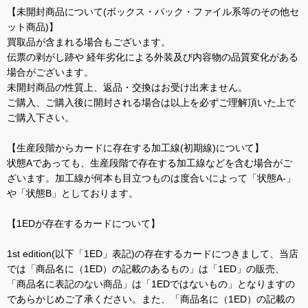
【未開封商品について(ボックス・パック・ファイル系等のその他セ
ット商品)】
買取品が含まれる場合もございます。
伝票の剥がし跡や 経年劣化による外装及び内容物の品質変化がある
場合がございます。
未開封商品の性質上、返品・交換はお受け出来ません。
ご購入、ご購入後に開封される場合は以上を必ずご理解頂いた上で
ご購入下さい。
【生産段階からカードに存在する加工線(初期線)について】
状態Aであっても、生産段階で存在する加工線などを含む場合がご
ざいます。加工線が何本も目立つものは度合いによって「状態A-」
や「状態B」としております。
【1EDが存在するカードについて】
1st edition(以下「1ED」表記)の存在するカードにつきまして、当店
では「商品名に（1ED）の記載のあるもの」は「1ED」の販売、
「商品名に表記のない商品」は「1EDではないもの」となりますの
であらかじめご了承ください。また、「商品名に（1ED）の記載の