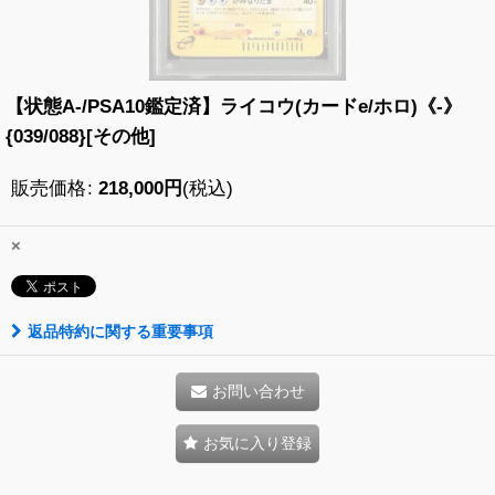
【状態A-/PSA10鑑定済】ライコウ(カードe/ホロ)《-》
{039/088}[その他]
販売価格
:
218,000
円
(税込)
×
返品特約に関する重要事項
お問い合わせ
お気に入り登録