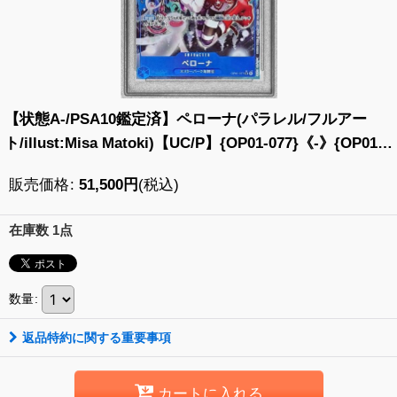
【状態A-/PSA10鑑定済】ペローナ(パラレル/フルアー
ト/illust:Misa Matoki)【UC/P】{OP01-077}《-》{OP01-
077}
販売価格
:
51,500
円
(税込)
在庫数 1点
数量
:
返品特約に関する重要事項
カートに入れる