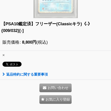
【PSA10鑑定済】フリーザー(Classicキラ)《-》
{009/032}[-]
販売価格
:
8,800
円
(税込)
×
返品特約に関する重要事項
お問い合わせ
お気に入り登録