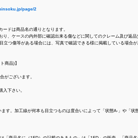
hinsoku.jp/page/2
カードは商品名の通りとなります。
おり、ケースの内外部に確認出来る傷などに関してのクレーム及び返品
に目立つ傷等がある場合には、写真で確認できる様に掲載している場合
ト商品)】
場合がございます。
購入下さい。
ます。加工線が何本も目立つものは度合いによって「状態A-」や「状
て、当店では「商品名に（1ED）の記載のあるもの」は「1ED」の販売、「