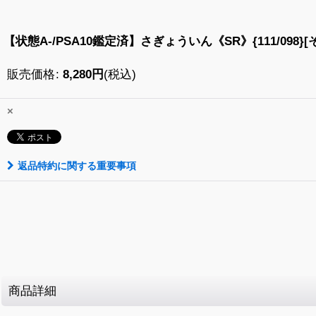
【状態A-/PSA10鑑定済】さぎょういん《SR》{111/098}[
販売価格
:
8,280
円
(税込)
×
返品特約に関する重要事項
商品詳細