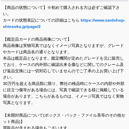
【商品の状態について】※初めて購入される方は必ずご確認下さ
い。
カードの状態表記についての詳細はこちら
https://www.cardshop-
shinsoku.jp/page/2
【鑑定品カードの商品画像について】
商品画像は実物写真ではなくイメージ写真となりますが、グレード
やカードは商品名の通りとなります。
本品は鑑定品となります。鑑定機関が定めたグレードを元に販売し
ており、ケースの内外部に確認出来る傷などに関してのクレーム及
び返品交換には一切対応していませんのでご了承の上お買い上げ下
さい。
30万円を超える商品類に限り、弊社の検品時にケースの内部や外部
に目立つ傷等がある場合には、写真で確認できる様に掲載している
場合があります。こちらがあるものは、イメージ写真ではなく実物
写真となります。
【未開封商品について(ボックス・パック・ファイル系等のその他セ
ット商品)】
買取品が含まれる場合もございます。