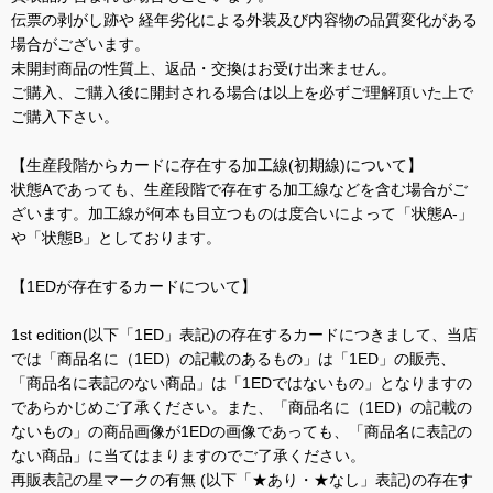
伝票の剥がし跡や 経年劣化による外装及び内容物の品質変化がある
場合がございます。
未開封商品の性質上、返品・交換はお受け出来ません。
ご購入、ご購入後に開封される場合は以上を必ずご理解頂いた上で
ご購入下さい。
【生産段階からカードに存在する加工線(初期線)について】
状態Aであっても、生産段階で存在する加工線などを含む場合がご
ざいます。加工線が何本も目立つものは度合いによって「状態A-」
や「状態B」としております。
【1EDが存在するカードについて】
1st edition(以下「1ED」表記)の存在するカードにつきまして、当店
では「商品名に（1ED）の記載のあるもの」は「1ED」の販売、
「商品名に表記のない商品」は「1EDではないもの」となりますの
であらかじめご了承ください。また、「商品名に（1ED）の記載の
ないもの」の商品画像が1EDの画像であっても、「商品名に表記の
ない商品」に当てはまりますのでご了承ください。
再販表記の星マークの有無 (以下「★あり・★なし」表記)の存在す