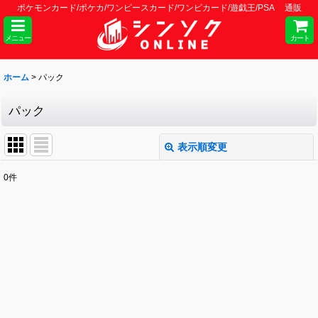
ポケモンカード/ポケカ/ワンピースカード/ワンピカード/遊戯王/PSA 通販
メニュー
カート
ホーム
>
パック
パック
表示順変更
閉じる
0
件
表示数
:
並び順
:
絞り込む