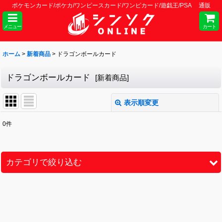
ポケモンカード/ポケカ/ワンピースカード/ワンピカード/遊戯王/PSA 通販
メニュー
カート
ホーム
>
新着商品
>
ドラゴンボールカード
ドラゴンボールカード
[
新着商品
]
表示順変更
閉じる
0
件
サブカテゴリ
:
表示数
:
カテゴリで絞り込む
並び順
:
ドラゴンボールカード (全商品)
シングル
絞り込む