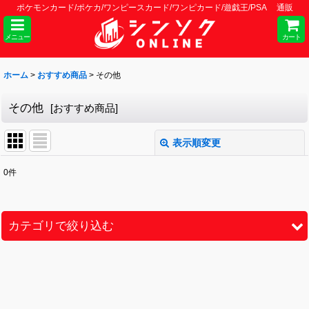
ポケモンカード/ポケカ/ワンピースカード/ワンピカード/遊戯王/PSA 通販
メニュー
カート
ホーム
>
おすすめ商品
>
その他
その他
[
おすすめ商品
]
表示順変更
閉じる
0
件
サブカテゴリ
:
表示数
:
カテゴリで絞り込む
並び順
:
その他 (全商品)
鑑定済
絞り込む