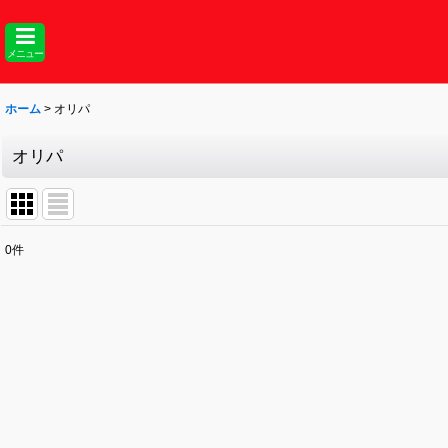
メニュー
ホーム
>
オリパ
オリパ
0
件
表示数
:
並び順
: