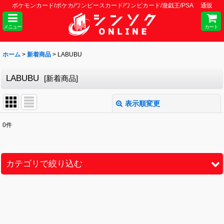
ポケモンカード/ポケカ/ワンピースカード/ワンピカード/遊戯王/PSA 通販
メニュー
カート
ホーム
>
新着商品
>
LABUBU
LABUBU
[
新着商品
]
表示順変更
閉じる
0
件
サブカテゴリ
:
表示数
:
カテゴリで絞り込む
並び順
:
LABUBU (全商品)
BOX・カートン
絞り込む