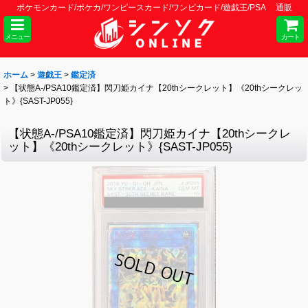
ポケモンカード/ポケカ/ワンピースカード/ワンピカード/遊戯王/PSA 通販
メニュー
カート
ホーム
>
遊戯王
>
鑑定済
>
【状態A-/PSA10鑑定済】閃刀姫カイナ【20thシークレット】《20thシークレッ
ト》{SAST-JP055}
【状態A-/PSA10鑑定済】閃刀姫カイナ【20thシークレ
ット】《20thシークレット》{SAST-JP055}