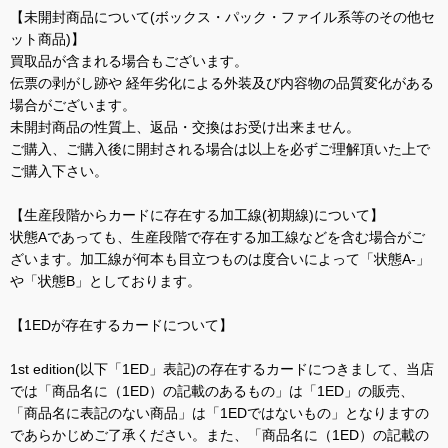
【未開封商品について(ボックス・パック・ファイル系等のその他セ
ット商品)】
買取品が含まれる場合もございます。
伝票の剥がし跡や 経年劣化による外装及び内容物の品質変化がある
場合がございます。
未開封商品の性質上、返品・交換はお受け出来ません。
ご購入、ご購入後に開封される場合は以上を必ずご理解頂いた上で
ご購入下さい。
【生産段階からカードに存在する加工線(初期線)について】
状態Aであっても、生産段階で存在する加工線などを含む場合がご
ざいます。加工線が何本も目立つものは度合いによって「状態A-」
や「状態B」としております。
【1EDが存在するカードについて】
1st edition(以下「1ED」表記)の存在するカードにつきまして、当店
では「商品名に（1ED）の記載のあるもの」は「1ED」の販売、
「商品名に表記のない商品」は「1EDではないもの」となりますの
であらかじめご了承ください。また、「商品名に（1ED）の記載の