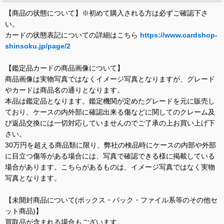
【商品の状態について】※初めて購入される方は必ずご確認下さ
い。
カードの状態表記についての詳細はこちら
https://www.cardshop-
shinsoku.jp/page/2
【鑑定品カードの商品画像について】
商品画像は実物写真ではなくイメージ写真となりますが、グレード
やカードは商品名の通りとなります。
本品は鑑定品となります。鑑定機関が定めたグレードを元に販売し
ており、ケースの内外部に確認出来る傷などに関してのクレーム及
び返品交換には一切対応していませんのでご了承の上お買い上げ下
さい。
30万円を超える商品類に限り、弊社の検品時にケースの内部や外部
に目立つ傷等がある場合には、写真で確認できる様に掲載している
場合があります。こちらがあるものは、イメージ写真ではなく実物
写真となります。
【未開封商品について(ボックス・パック・ファイル系等のその他セ
ット商品)】
買取品が含まれる場合もございます。