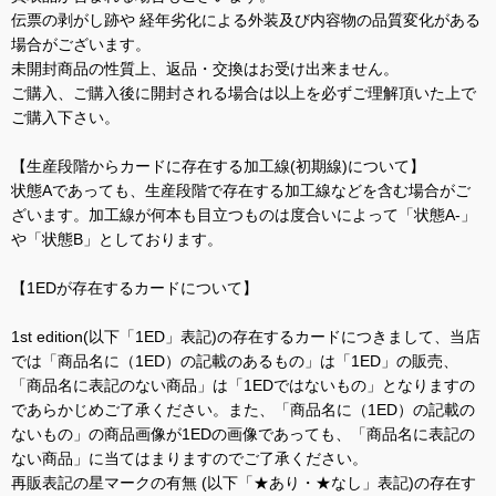
伝票の剥がし跡や 経年劣化による外装及び内容物の品質変化がある
場合がございます。
未開封商品の性質上、返品・交換はお受け出来ません。
ご購入、ご購入後に開封される場合は以上を必ずご理解頂いた上で
ご購入下さい。
【生産段階からカードに存在する加工線(初期線)について】
状態Aであっても、生産段階で存在する加工線などを含む場合がご
ざいます。加工線が何本も目立つものは度合いによって「状態A-」
や「状態B」としております。
【1EDが存在するカードについて】
1st edition(以下「1ED」表記)の存在するカードにつきまして、当店
では「商品名に（1ED）の記載のあるもの」は「1ED」の販売、
「商品名に表記のない商品」は「1EDではないもの」となりますの
であらかじめご了承ください。また、「商品名に（1ED）の記載の
ないもの」の商品画像が1EDの画像であっても、「商品名に表記の
ない商品」に当てはまりますのでご了承ください。
再販表記の星マークの有無 (以下「★あり・★なし」表記)の存在す