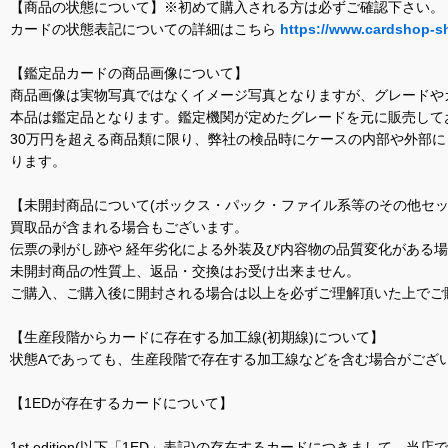
【商品の状態について】※初めて購入される方は必ずご確認下さい。
カードの状態表記についての詳細はこちら
https://www.cardshop-s
【鑑定品カードの商品画像について】
商品画像は実物写真ではなくイメージ写真となりますが、グレードや
本品は鑑定品となります。鑑定機関が定めたグレードを元に販売して
30万円を超える商品類に限り、弊社の検品時にケースの内部や外部
ります。
【未開封商品について(ボックス・パック・ファイル系等のその他セッ
買取品が含まれる場合もございます。
伝票の剥がし跡や 経年劣化による外装及び内容物の品質変化がある
未開封商品の性質上、返品・交換はお受け出来ません。
ご購入、ご購入後に開封される場合は以上を必ずご理解頂いた上でご
【生産段階からカードに存在する加工線(初期線)について】
状態Aであっても、生産段階で存在する加工線などを含む場合がござい
【1EDが存在するカードについて】
1st edition(以下「1ED」表記)の存在するカードにつきまし