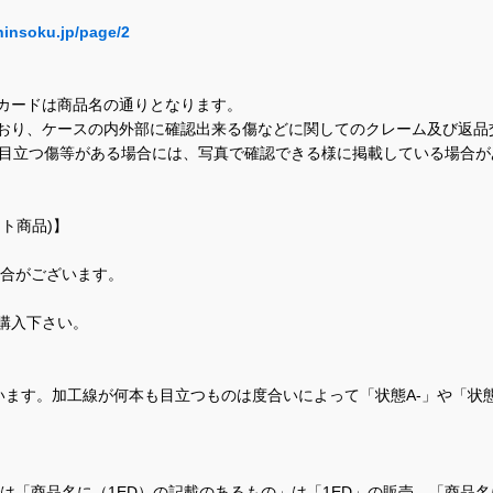
hinsoku.jp/page/2
カードは商品名の通りとなります。
おり、ケースの内外部に確認出来る傷などに関してのクレーム及び返品
に目立つ傷等がある場合には、写真で確認できる様に掲載している場合
ト商品)】
場合がございます。
購入下さい。
ます。加工線が何本も目立つものは度合いによって「状態A-」や「状
て、当店では「商品名に（1ED）の記載のあるもの」は「1ED」の販売、「