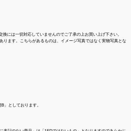
交換には一切対応していませんのでご了承の上お買い上げ下さい。
があります。こちらがあるものは、イメージ写真ではなく実物写真とな
態B」としております。
商品名に表記のない商品」は「1EDではないもの」となりますのであらかじ