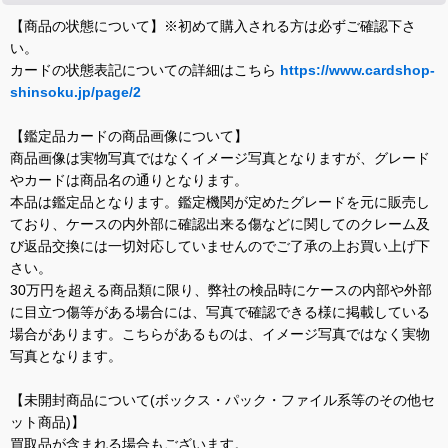
【商品の状態について】※初めて購入される方は必ずご確認下さ
い。
カードの状態表記についての詳細はこちら
https://www.cardshop-
shinsoku.jp/page/2
【鑑定品カードの商品画像について】
商品画像は実物写真ではなくイメージ写真となりますが、グレード
やカードは商品名の通りとなります。
本品は鑑定品となります。鑑定機関が定めたグレードを元に販売し
ており、ケースの内外部に確認出来る傷などに関してのクレーム及
び返品交換には一切対応していませんのでご了承の上お買い上げ下
さい。
30万円を超える商品類に限り、弊社の検品時にケースの内部や外部
に目立つ傷等がある場合には、写真で確認できる様に掲載している
場合があります。こちらがあるものは、イメージ写真ではなく実物
写真となります。
【未開封商品について(ボックス・パック・ファイル系等のその他セ
ット商品)】
買取品が含まれる場合もございます。