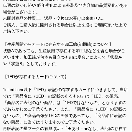
伝票の剥がし跡や 経年劣化による外装及び内容物の品質変化がある
場合がございます。
未開封商品の性質上、返品・交換はお受け出来ません。
ご購入、ご購入後に開封される場合は以上を必ずご理解頂いた上で
ご購入下さい。
【生産段階からカードに存在する加工線(初期線)について】
状態Aであっても、生産段階で存在する加工線などを含む場合がご
ざいます。加工線が何本も目立つものは度合いによって「状態A-」
や「状態B」としております。
【1EDが存在するカードについて】
1st edition(以下「1ED」表記)の存在するカードにつきまして、当店
では「商品名に（1ED）の記載のあるもの」は「1ED」の販売、
「商品名に表記のない商品」は「1EDではないもの」となりますの
であらかじめご了承ください。また、「商品名に（1ED）の記載の
ないもの」の商品画像が1EDの画像であっても、「商品名に表記の
ない商品」に当てはまりますのでご了承ください。
再販表記の星マークの有無 (以下「★あり・★なし」表記)の存在す