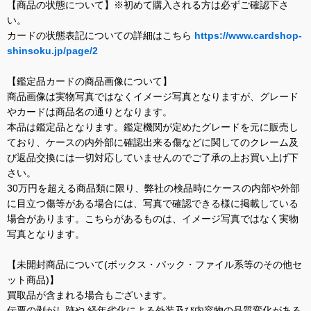
【商品の状態について】※初めて購入される方は必ずご確認下さ
い。
カードの状態表記についての詳細はこちら
https://www.cardshop-
shinsoku.jp/page/2
【鑑定品カードの商品画像について】
商品画像は実物写真ではなくイメージ写真となりますが、グレード
やカードは商品名の通りとなります。
本品は鑑定品となります。鑑定機関が定めたグレードを元に販売し
ており、ケースの内外部に確認出来る傷などに関してのクレーム及
び返品交換には一切対応していませんのでご了承の上お買い上げ下
さい。
30万円を超える商品類に限り、弊社の検品時にケースの内部や外部
に目立つ傷等がある場合には、写真で確認できる様に掲載している
場合があります。こちらがあるものは、イメージ写真ではなく実物
写真となります。
【未開封商品について(ボックス・パック・ファイル系等のその他セ
ット商品)】
買取品が含まれる場合もございます。
伝票の剥がし跡や 経年劣化による外装及び内容物の品質変化がある