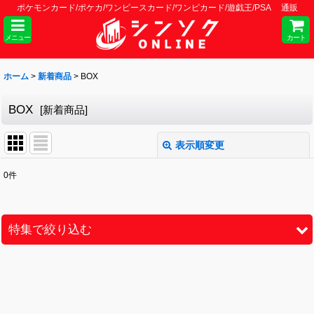
ポケモンカード/ポケカ/ワンピースカード/ワンピカード/遊戯王/PSA 通販
メニュー
カート
ホーム
>
新着商品
>
BOX
BOX
[
新着商品
]
表示順変更
閉じる
0
件
表示数
:
並び順
:
特集で絞り込む
絞り込む
未開封カートン
BOX