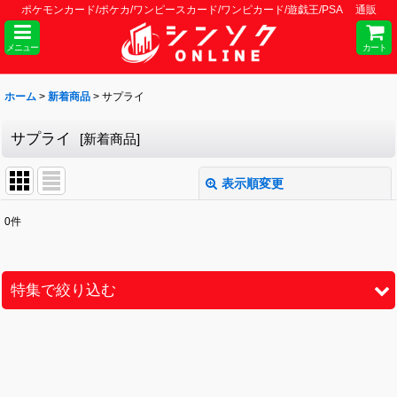
ポケモンカード/ポケカ/ワンピースカード/ワンピカード/遊戯王/PSA 通販
メニュー
カート
ホーム
>
新着商品
>
サプライ
サプライ
[
新着商品
]
表示順変更
閉じる
0
件
表示数
:
並び順
:
特集で絞り込む
絞り込む
未開封カートン
BOX