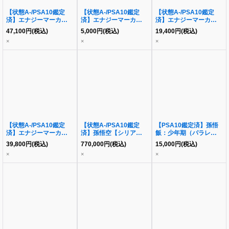
【状態A-/PSA10鑑定
【状態A-/PSA10鑑定
【状態A-/PSA10鑑定
済】エナジーマーカー
済】エナジーマーカー
済】エナジーマーカー
(パラレル版/孫悟飯:少年
(パラレル版/クウラ)
(パラレル版/フリーザ)
47,100
円
(税込)
5,000
円
(税込)
19,400
円
(税込)
期)《-》{E01-10}
《-》{E01-12}
《-》{E01-04}
×
×
×
【状態A-/PSA10鑑定
【状態A-/PSA10鑑定
【PSA10鑑定済】孫悟
済】エナジーマーカー
済】孫悟空【シリアル】
飯：少年期（パラレル
(パラレル版/孫悟空/背景
《PR☆》{FP-001}
版）《R☆》{FB01-
39,800
円
(税込)
770,000
円
(税込)
15,000
円
(税込)
超サイヤ人)《-》{E01-
090}
×
×
×
01}