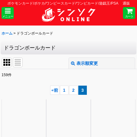
ポケモンカード/ポケカ/ワンピースカード/ワンピカード/遊戯王/PSA 通販
メニュー
カート
ホーム
>
ドラゴンボールカード
ドラゴンボールカード
表示順変更
閉じる
159
件
サブカテゴリ
:
«
前
1
2
3
表示数
:
並び順
:
絞り込む