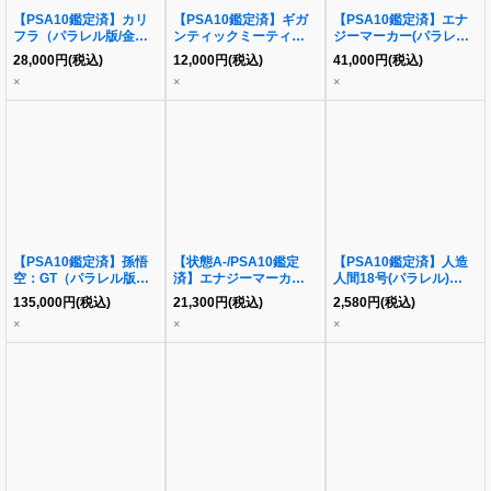
【PSA10鑑定済】カリ
【PSA10鑑定済】ギガ
【PSA10鑑定済】エナ
フラ（パラレル版/金文
ンティックミーティア
ジーマーカー(パラレル
字）《-》{FB02-007}
（パラレル版/金文字）
版/孫悟空/背景超サイヤ
28,000
円
(税込)
12,000
円
(税込)
41,000
円
(税込)
《C☆》{FS03-
人)《-》{E01-01}
×
×
×
15[FB02]}
【PSA10鑑定済】孫悟
【状態A-/PSA10鑑定
【PSA10鑑定済】人造
空：GT（パラレル版）
済】エナジーマーカー
人間18号(パラレル)
《SCR☆☆》{FB03-
(パラレル版/ベジータ)
《SR☆》{FB01-079}
135,000
円
(税込)
21,300
円
(税込)
2,580
円
(税込)
140}
《-》{E01-02}
×
×
×