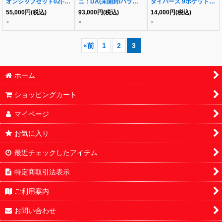
オンシップセット02(-
ニ：DA(未開封/パラレ
ダイバーズ 9ポケットバ
ILLUSTARTIONS-)
ル/シリアル/金文字)
インダーセット
55,000
円
(税込)
93,000
円
(税込)
14,000
円
(税込)
×
×
×
«
前
1
2
3
ホーム
ショッピングカート
マイページ
お気に入り
最近チェックしたアイテム
特定商取引法表示
ご利用案内
お問い合わせ