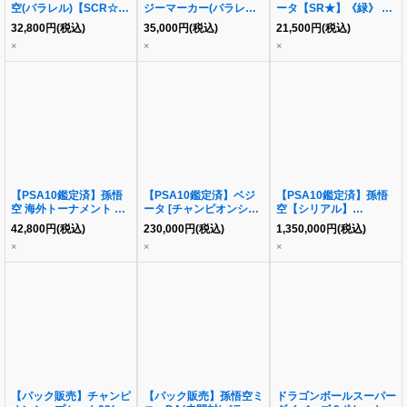
空(パラレル)【SCR☆】
ジーマーカー(パラレル
ータ【SR★】《緑》 [ア
{FB01-139}《-》{01-
版/孫悟空)《-》{E01-
ルティメットバトル版］
32,800
円
(税込)
35,000
円
(税込)
21,500
円
(税込)
139}
05}
《SR》{-}
×
×
×
【PSA10鑑定済】孫悟
【PSA10鑑定済】ベジ
【PSA10鑑定済】孫悟
空 海外トーナメント プ
ータ [チャンピオンシッ
空【シリアル】
ロモ《-》{-}
プ版]《-》{FB02-133}
《PR☆》{FP-001}
42,800
円
(税込)
230,000
円
(税込)
1,350,000
円
(税込)
×
×
×
【パック販売】チャンピ
【パック販売】孫悟空ミ
ドラゴンボールスーパー