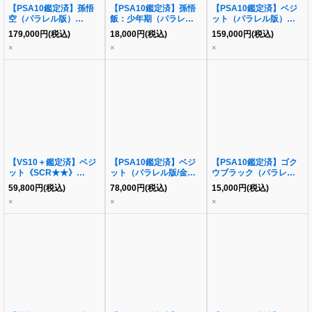
【PSA10鑑定済】孫悟
【PSA10鑑定済】孫悟
【PSA10鑑定済】ベジ
空（パラレル版）
飯：少年期（パラレル
ット（パラレル版）
《SCR☆☆》{FB01-
版）《-》{FB01-071}
《SCR☆☆》{FB02-
179,000
円
(税込)
18,000
円
(税込)
159,000
円
(税込)
139}
139}
×
×
×
【VS10＋鑑定済】ベジ
【PSA10鑑定済】ベジ
【PSA10鑑定済】ゴク
ット《SCR★★》
ット（パラレル版/金文
ウブラック（パラレル
{FB02‐139}
字）《SR☆》{FB02-
版）《L☆》{fb01-035}
59,800
円
(税込)
78,000
円
(税込)
15,000
円
(税込)
061}
×
×
×