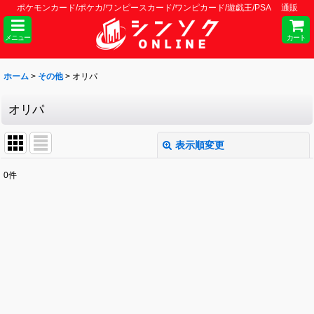
ポケモンカード/ポケカ/ワンピースカード/ワンピカード/遊戯王/PSA 通販
メニュー
カート
ホーム
>
その他
>
オリパ
オリパ
表示順変更
閉じる
0
件
表示数
:
並び順
:
絞り込む