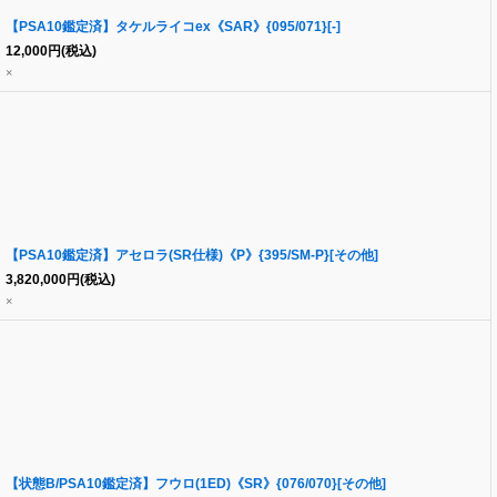
【PSA10鑑定済】タケルライコex《SAR》{095/071}[-]
12,000
円
(税込)
×
【PSA10鑑定済】アセロラ(SR仕様)《P》{395/SM-P}[その他]
3,820,000
円
(税込)
×
【状態B/PSA10鑑定済】フウロ(1ED)《SR》{076/070}[その他]