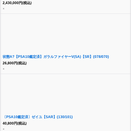
2,430,000
円
(税込)
×
状態A?【PSA10鑑定済】ガラルファイヤーV(SA)【SR】{078/070}
26,800
円
(税込)
×
〔PSA10鑑定済〕ゼイユ【SAR】{130/101}
40,800
円
(税込)
×