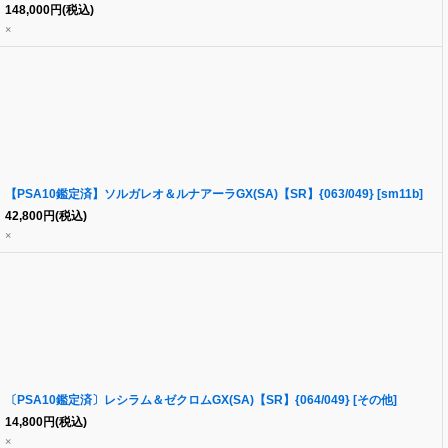
148,000
円
(税込)
×
【PSA10鑑定済】ソルガレオ＆ルナアーラGX(SA)【SR】{063/049} [sm11b]
42,800
円
(税込)
×
〔PSA10鑑定済〕レシラム＆ゼクロムGX(SA)【SR】{064/049} [その他]
14,800
円
(税込)
×