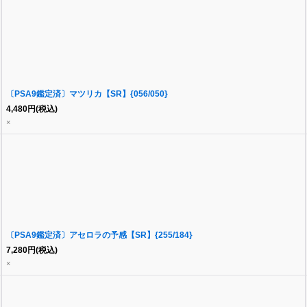
〔PSA9鑑定済〕マツリカ【SR】{056/050}
4,480
円
(税込)
×
〔PSA9鑑定済〕アセロラの予感【SR】{255/184}
7,280
円
(税込)
×