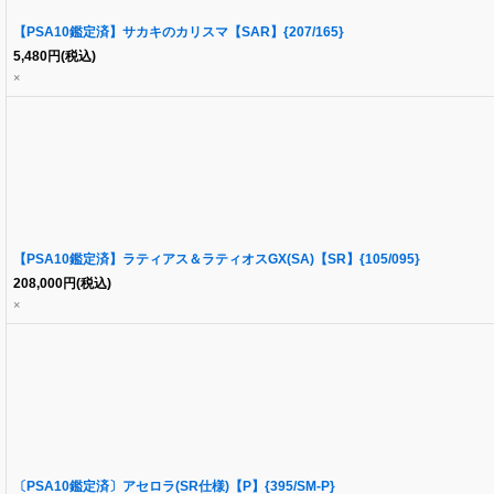
【PSA10鑑定済】サカキのカリスマ【SAR】{207/165}
5,480
円
(税込)
×
【PSA10鑑定済】ラティアス＆ラティオスGX(SA)【SR】{105/095}
208,000
円
(税込)
×
〔PSA10鑑定済〕アセロラ(SR仕様)【P】{395/SM-P}