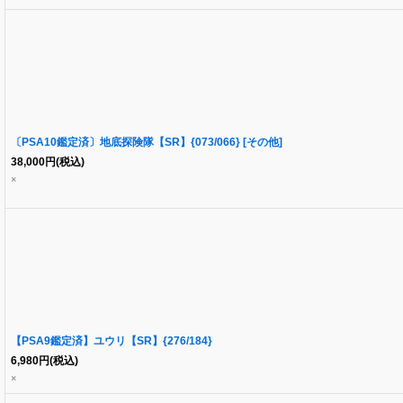
〔PSA10鑑定済〕地底探険隊【SR】{073/066} [その他]
38,000
円
(税込)
×
【PSA9鑑定済】ユウリ【SR】{276/184}
6,980
円
(税込)
×