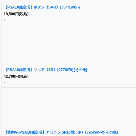
【PSA10鑑定済】ボタン《SAR》{354/190}[-]
18,500
円
(税込)
×
【PSA10鑑定済】ソニア《SR》{077/070}[その他]
42,700
円
(税込)
×
【状態A-/PSA10鑑定済】アセロラ(SR仕様)《P》{395/SM-P}[その他]