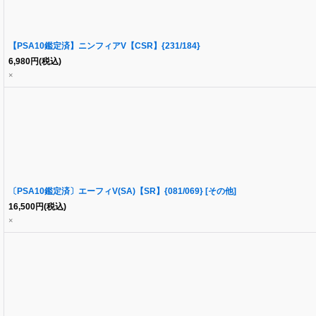
【PSA10鑑定済】ニンフィアV【CSR】{231/184}
6,980
円
(税込)
×
〔PSA10鑑定済〕エーフィV(SA)【SR】{081/069} [その他]
16,500
円
(税込)
×