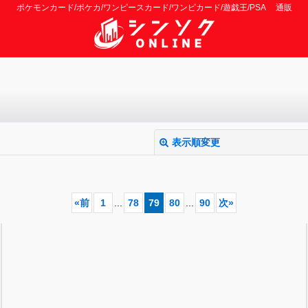
ポケモンカード/ポケカ/ワンピースカード/ワンピカード/遊戯王/PSA 通販
表示順変更
«
前
1
...
78
79
80
...
90
次
»
絞り込む