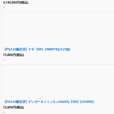
3,740,000
円
(税込)
×
【PSA10鑑定済】ナギ《SR》{088/078}[その他]
73,800
円
(税込)
×
【PSA10鑑定済】ゲンガー＆ミミッキュGX(SA)【SR】{103/095}
72,800
円
(税込)
×