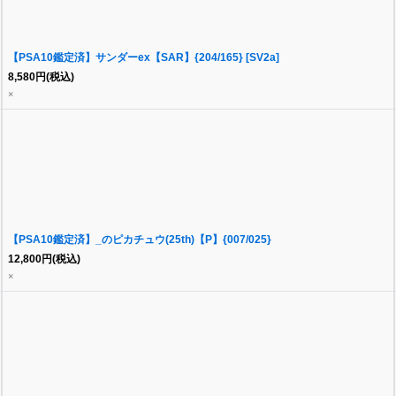
【PSA10鑑定済】サンダーex【SAR】{204/165} [SV2a]
8,580
円
(税込)
×
【PSA10鑑定済】_のピカチュウ(25th)【P】{007/025}
12,800
円
(税込)
×