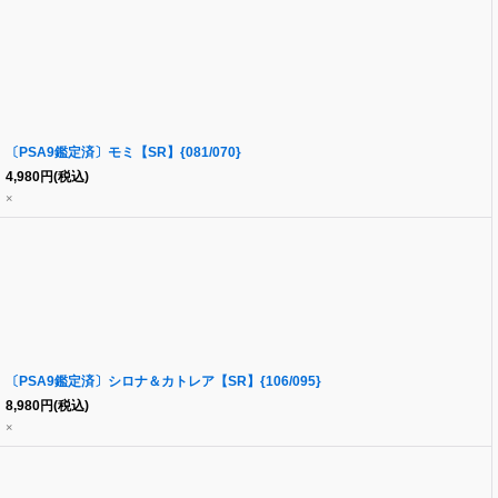
〔PSA9鑑定済〕モミ【SR】{081/070}
4,980
円
(税込)
×
〔PSA9鑑定済〕シロナ＆カトレア【SR】{106/095}
8,980
円
(税込)
×