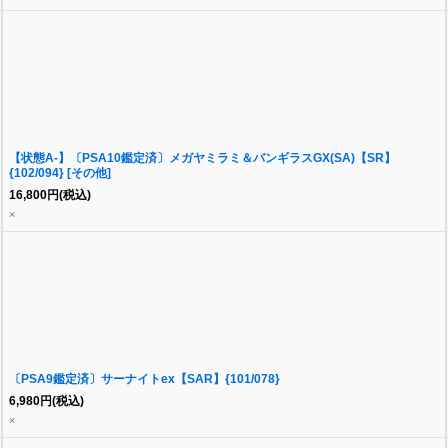
【状態A-】〔PSA10鑑定済〕メガヤミラミ＆バンギラスGX(SA)【SR】
{102/094} [その他]
16,800
円
(税込)
×
〔PSA9鑑定済〕サーナイトex【SAR】{101/078}
6,980
円
(税込)
×