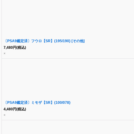
〔PSA9鑑定済〕フウロ【SR】{195/190} [その他]
7,480
円
(税込)
×
〔PSA9鑑定済〕ミモザ【SR】{100/078}
4,480
円
(税込)
×