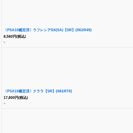
〔PSA10鑑定済〕ラフレシアGX(SA)【SR】{062/049}
8,580
円
(税込)
×
〔PSA10鑑定済〕クララ【SR】{082/070}
17,800
円
(税込)
×