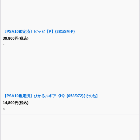
〔PSA10鑑定済〕ピッピ【P】{381/SM-P}
39,800
円
(税込)
×
【PSA10鑑定済】ひかるルギア《H》{058/072}[その他]
14,800
円
(税込)
×