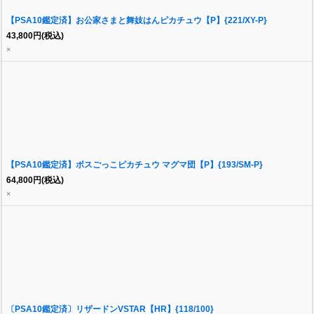
【PSA10鑑定済】お公家さまと舞妓はんピカチュウ【P】{221/XY-P}
43,800
円
(税込)
×
【PSA10鑑定済】ボスごっこピカチュウ マグマ団【P】{193/SM-P}
64,800
円
(税込)
×
〔PSA10鑑定済〕リザードンVSTAR【HR】{118/100}