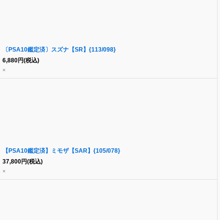
〔PSA10鑑定済〕スズナ【SR】{113/098}
6,880
円
(税込)
×
【PSA10鑑定済】ミモザ【SAR】{105/078}
37,800
円
(税込)
×