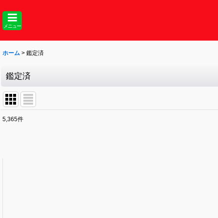
メニュー
ホーム
>
鑑定済
鑑定済
5,365
件
表示数
:
並び順
: