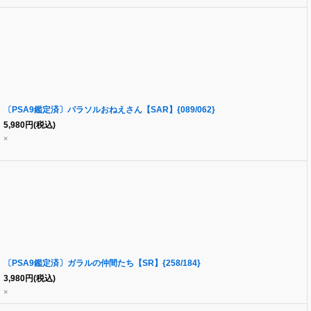
〔PSA9鑑定済〕パラソルおねえさん【SAR】{089/062}
5,980
円
(税込)
×
〔PSA9鑑定済〕ガラルの仲間たち【SR】{258/184}
3,980
円
(税込)
×