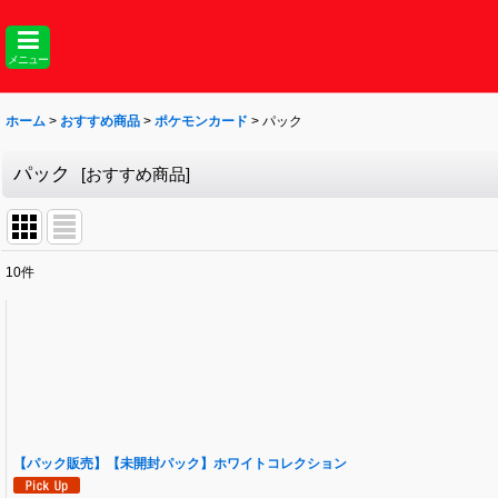
メニュー
ホーム
>
おすすめ商品
>
ポケモンカード
>
パック
パック
[
おすすめ商品
]
10
件
表示数
:
並び順
:
【パック販売】【未開封パック】ホワイトコレクション