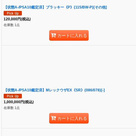
【状態A-/PSA10鑑定済】ブラッキー《P》{115/BW-P}[その他]
120,000
円
(税込)
在庫数 1点
カートに入れる
【状態A-/PSA10鑑定済】MレックウザEX《SR》{086/078}[-]
1,000,000
円
(税込)
在庫数 1点
カートに入れる