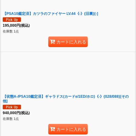
【PSA10鑑定済】カツラのファイヤー LV.44《-》{旧裏}[-]
195,000
円
(税込)
在庫数 1点
カートに入れる
【状態A-/PSA10鑑定済】ギャラドス(カードe/1ED/ホロ)《-》{028/088}[その
他]
940,000
円
(税込)
在庫数 1点
カートに入れる