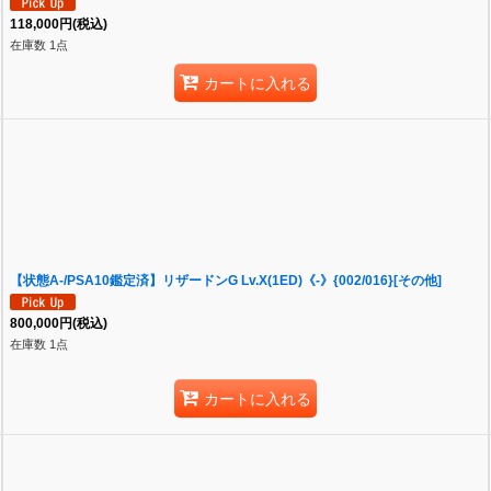
118,000
円
(税込)
在庫数 1点
カートに入れる
【状態A-/PSA10鑑定済】リザードンG Lv.X(1ED)《-》{002/016}[その他]
800,000
円
(税込)
在庫数 1点
カートに入れる