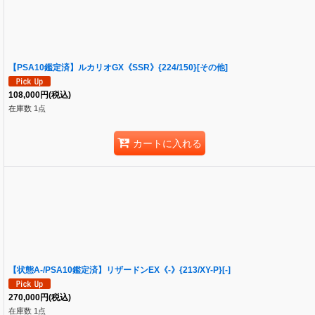
【PSA10鑑定済】ルカリオGX《SSR》{224/150}[その他]
108,000
円
(税込)
在庫数 1点
カートに入れる
【状態A-/PSA10鑑定済】リザードンEX《-》{213/XY-P}[-]
270,000
円
(税込)
在庫数 1点