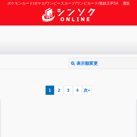
ポケモンカード/ポケカ/ワンピースカード/ワンピカード/遊戯王/PSA 通販
表示順変更
1
2
3
4
次
»
絞り込む