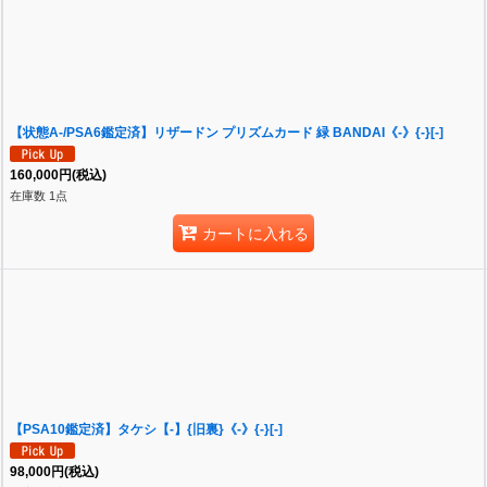
【状態A-/PSA6鑑定済】リザードン プリズムカード 緑 BANDAI《-》{-}[-]
160,000
円
(税込)
在庫数 1点
カートに入れる
【PSA10鑑定済】タケシ【-】{旧裏}《-》{-}[-]
98,000
円
(税込)