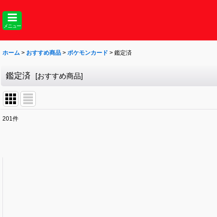
メニュー
ホーム
>
おすすめ商品
>
ポケモンカード
>
鑑定済
鑑定済
[
おすすめ商品
]
201
件
表示数
:
並び順
: