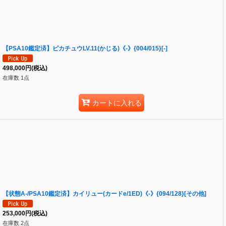
【PSA10鑑定済】ピカチュウLV.11(かじる)《-》{004/015}[-]
498,000
円
(税込)
在庫数 1点
カートに入れる
【状態A-/PSA10鑑定済】カイリュー(カードe/1ED)《-》{094/128}[その他]
253,000
円
(税込)
在庫数 2点