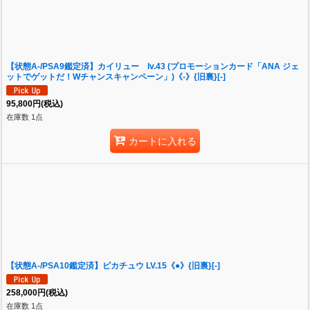
【状態A-/PSA9鑑定済】カイリュー lv.43 (プロモーションカード「ANA ジェ
ットでゲットだ！Wチャンスキャンペーン」)《-》{旧裏}[-]
95,800
円
(税込)
在庫数 1点
カートに入れる
【状態A-/PSA10鑑定済】ピカチュウ LV.15《●》{旧裏}[-]
258,000
円
(税込)
在庫数 1点