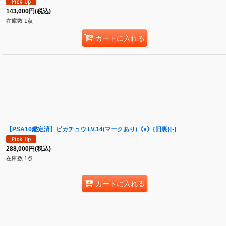
143,000
円
(税込)
在庫数 1点
カートに入れる
【PSA10鑑定済】ピカチュウ LV.14(マークあり)《●》{旧裏}[-]
288,000
円
(税込)
在庫数 1点
カートに入れる