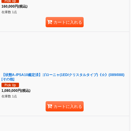
160,000
円
(税込)
在庫数 1点
カートに入れる
【状態A-/PSA10鑑定済】ゴローニャ(1ED/クリスタルタイプ)《☆》{089/088}
[その他]
1,080,000
円
(税込)
在庫数 1点
カートに入れる