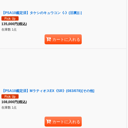
【PSA10鑑定済】タケシのキュウコン《-》{旧裏}[-]
135,000
円
(税込)
在庫数 1点
カートに入れる
【PSA10鑑定済】MラティオスEX《SR》{083/078}[その他]
108,000
円
(税込)
在庫数 1点
カートに入れる