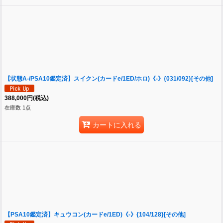
【状態A-/PSA10鑑定済】スイクン(カードe/1ED/ホロ)《-》{031/092}[その他]
388,000
円
(税込)
在庫数 1点
カートに入れる
【PSA10鑑定済】キュウコン(カードe/1ED)《-》{104/128}[その他]