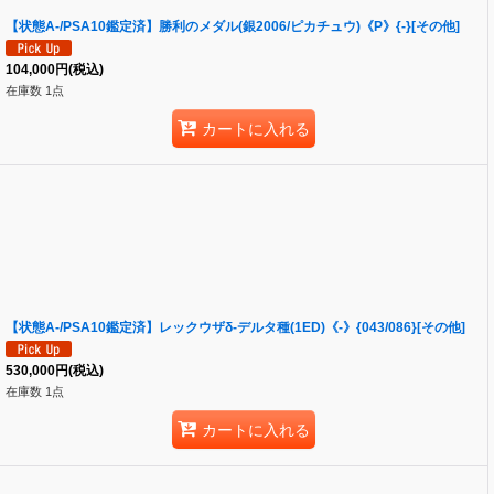
【状態A-/PSA10鑑定済】勝利のメダル(銀2006/ピカチュウ)《P》{-}[その他]
104,000
円
(税込)
在庫数 1点
カートに入れる
【状態A-/PSA10鑑定済】レックウザδ-デルタ種(1ED)《-》{043/086}[その他]
530,000
円
(税込)
在庫数 1点
カートに入れる