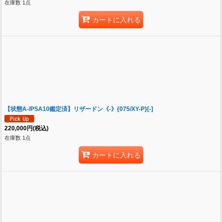
在庫数 1点
カートに入れる
【状態A-/PSA10鑑定済】リザードン《-》{075/XY-P}[-]
220,000
円
(税込)
在庫数 1点
カートに入れる