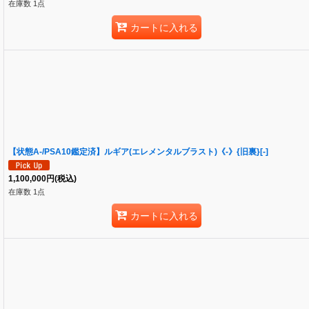
在庫数 1点
カートに入れる
【状態A-/PSA10鑑定済】ルギア(エレメンタルブラスト)《-》{旧裏}[-]
1,100,000
円
(税込)
在庫数 1点
カートに入れる