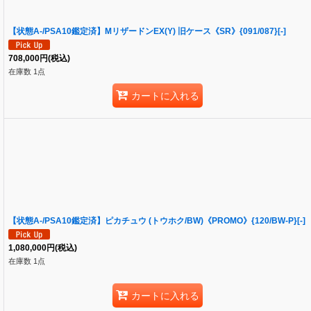
【状態A-/PSA10鑑定済】MリザードンEX(Y) 旧ケース《SR》{091/087}[-]
708,000
円
(税込)
在庫数 1点
カートに入れる
【状態A-/PSA10鑑定済】ピカチュウ (トウホク/BW)《PROMO》{120/BW-P}[-]
1,080,000
円
(税込)
在庫数 1点
カートに入れる