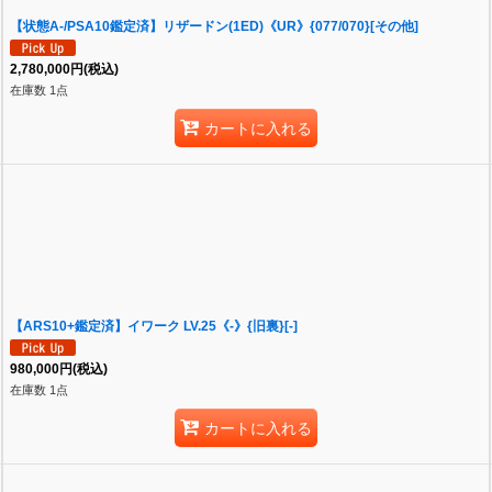
【状態A-/PSA10鑑定済】リザードン(1ED)《UR》{077/070}[その他]
2,780,000
円
(税込)
在庫数 1点
カートに入れる
【ARS10+鑑定済】イワーク LV.25《-》{旧裏}[-]
980,000
円
(税込)
在庫数 1点
カートに入れる