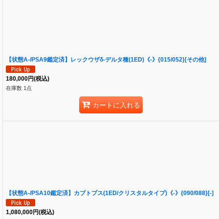
【状態A-/PSA9鑑定済】レックウザδ-デルタ種(1ED)《-》{015/052}[その他]
180,000
円
(税込)
在庫数 1点
カートに入れる
【状態A-/PSA10鑑定済】カブトプス(1ED/クリスタルタイプ)《-》{090/088}[-]
1,080,000
円
(税込)