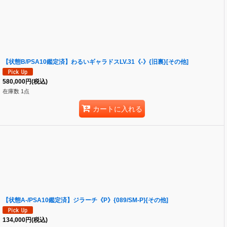
【状態B/PSA10鑑定済】わるいギャラドスLV.31《-》{旧裏}[その他]
580,000
円
(税込)
在庫数 1点
カートに入れる
【状態A-/PSA10鑑定済】ジラーチ《P》{089/SM-P}[その他]
134,000
円
(税込)