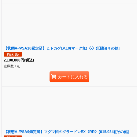
【状態A-/PSA10鑑定済】ヒトカゲLV.10(マーク無)《-》{旧裏}[その他]
2,100,000
円
(税込)
在庫数 1点
カートに入れる
【状態A-/PSA9鑑定済】マグマ団のグラードンEX《RR》{015/034}[その他]