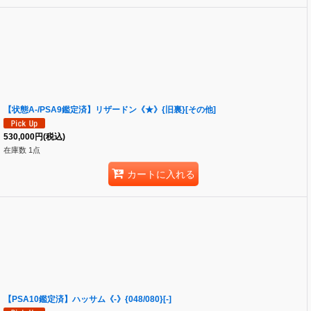
【状態A-/PSA9鑑定済】リザードン《★》{旧裏}[その他]
530,000
円
(税込)
在庫数 1点
カートに入れる
【PSA10鑑定済】ハッサム《-》{048/080}[-]