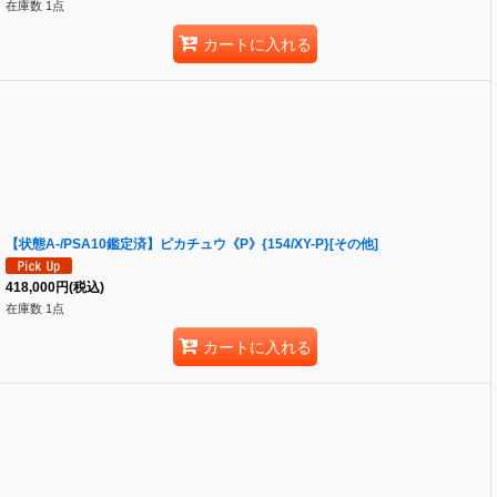
在庫数 1点
カートに入れる
【状態A-/PSA10鑑定済】ピカチュウ《P》{154/XY-P}[その他]
418,000
円
(税込)
在庫数 1点
カートに入れる