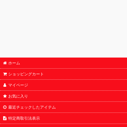
BOX・カートン
鑑定済
パック
オリパ
サプライ
ホーム
デッキ販売
ショッピングカート
福袋
マイページ
お気に入り
最近チェックしたアイテム
特定商取引法表示