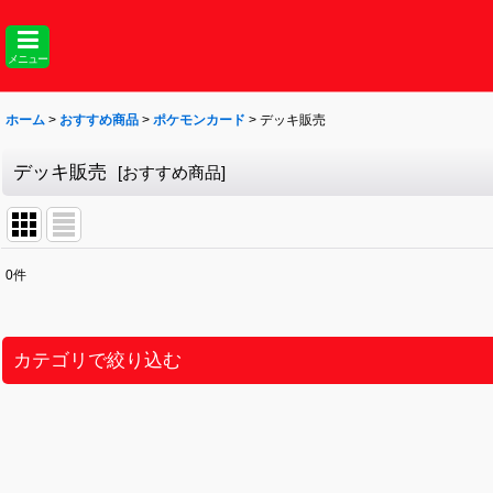
メニュー
ホーム
>
おすすめ商品
>
ポケモンカード
>
デッキ販売
デッキ販売
[
おすすめ商品
]
0
件
表示数
:
並び順
:
カテゴリで絞り込む
ポケモンカード (全商品)
シングル