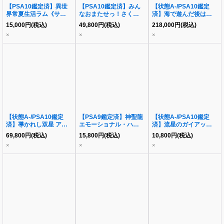
【PSA10鑑定済】異世
【PSA10鑑定済】みん
【状態A-/PSA10鑑定
界常夏生活ラム《サイ
なおまたせっ！さくらみ
済】海で遊んだ後は…
ン》{RZ/S55-027SP}
こ(HOL/W91-T013SP)
宝鐘マリン《SSP》
15,000
円
(税込)
49,800
円
(税込)
218,000
円
(税込)
《-》{HOL/W91-
{HOL/W104-081SSP
×
×
×
T013SP)}
SSP}
【状態A-/PSA10鑑定
【PSA9鑑定済】神聖龍
【状態A-/PSA10鑑定
済】導かれし双星 アク
エモーショナル・ハード
済】流星のガイアッシ
ア&ルビー SEC+
コア《SR》
ュ・カイザー《SR》
69,800
円
(税込)
15,800
円
(税込)
10,800
円
(税込)
[OSK/S121-030EX](ブ
{RP22SP4/SP6}
{4/5}
×
×
×
ースターパック「【推し
の子】Vol.2」)《-》
{OSK/S121-030EX}