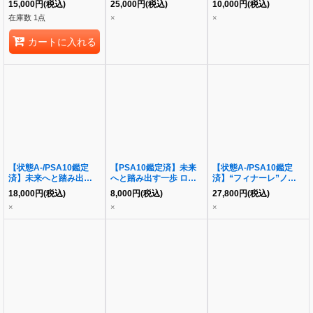
15,000
円
(税込)
25,000
円
(税込)
10,000
円
(税込)
ヴァレンベリ・華蔵寺
《SECRET》{BB-AB-
{LO-5951-S}
在庫数 1点
×
×
LO-5821-S《-》{LO-
065SC}
5821-S}
カートに入れる
【状態A-/PSA10鑑定
【PSA10鑑定済】未来
【状態A-/PSA10鑑定
済】未来へと踏み出す一
へと踏み出す一歩 ロボ
済】“フィナーレ”ノワー
歩 星街すいせい
子さん SP《SP》
ル《SSP》{NIK/S117-
18,000
円
(税込)
8,000
円
(税込)
27,800
円
(税込)
SP《-》{HOL/W104-
{HOL/W104-093SP}
032SSP}
×
×
×
131SP SP}