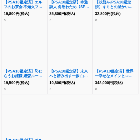
【PSA10鑑定済】エル
【PSA10鑑定済】吟遊
【状態A-/PSA10鑑定
フのお茶会 不知火フレ
詩人 角巻わため《SP》
済】キミとの温かい時間
ア《SSP》{HOL/W104-
{HOL/W91-T098SP}
角巻わため《SSP》
19,800
円
(税込)
35,800
円
(税込)
32,800
円
(税込)
013SSP}
{HOL/W104-009SSP}
×
×
×
【PSA10鑑定済】恥じ
【PSA10鑑定済】未来
【PSA10鑑定済】世界
らうお姫様 姫森ルーナ
へと踏み出す一歩 白上
一幸せなメインヒロイン
《SSP》{HOL/W104-
フブキ《SP》
恵《SEC》{SHS/W98-
19,500
円
(税込)
10,800
円
(税込)
348,000
円
(税込)
049SSP}
{HOL/W104-055SP}
031SEC}
×
×
×