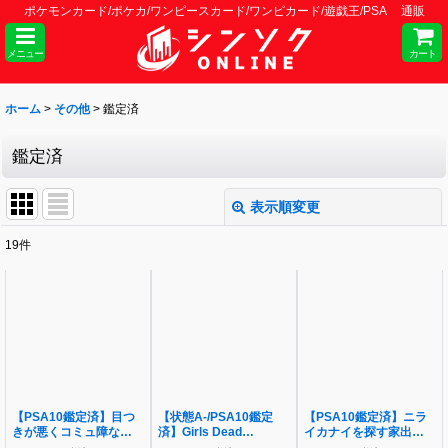
ポケモンカード/ポケカ/ワンピースカード/ワンピカード/遊戯王/PSA 通販
メニュー
カート
ホーム
>
その他
>
鑑定済
鑑定済
表示順変更
閉じる
19
件
表示数
:
並び順
:
絞り込む
【PSA10鑑定済】目つ
【状態A-/PSA10鑑定
【PSA10鑑定済】ニラ
きが悪くコミュ障な月華
済】Girls Dead
イカナイを探す家出少女
会会長 アリスティア・
Monster 岩沢
海咲 LO-5951-S《-》