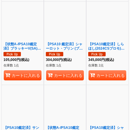
【状態A-/PSA10鑑定
【PSA10 鑑定済】シャ
【PSA10鑑定済】しら
済】ブラッキーV(SA)
ーロット・プリン (プロ
ほし(2024CSプロモ)
《SR》{085/069}[その
モーションカード「チャ
《UC》{OP03-116}
他]
ンピオンシップ2024 記
105,000
円
(税込)
304,000
円
(税込)
345,000
円
(税込)
念品」)《R》{OP03-
在庫数 1点
在庫数 1点
在庫数 2点
112}
カートに入れる
カートに入れる
カートに入れる
【PSA10鑑定済】サン
【状態A-/PSA10鑑定
【PSA10鑑定済】シャ