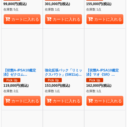
Matsuda)《P》{P-001}
の他]
《-》{OP01-013}
99,800
円
(税込)
301,000
円
(税込)
155,000
円
(税込)
在庫数 5点
在庫数 1点
在庫数 1点
カートに入れる
カートに入れる
カートに入れる
【状態A-/PSA10鑑定
強化拡張パック「リミッ
【状態A-/PSA10鑑定
済】ゼクロム
クスバウト」(SM11a)
済】マオ《SR》
ex《BWR》{174/086}
《未開封BOX》
{055/050}[その他]
[-]
119,000
円
(税込)
153,000
円
(税込)
162,000
円
(税込)
在庫数 2点
在庫数 1点
在庫数 1点
カートに入れる
カートに入れる
カートに入れる