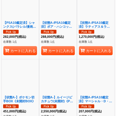
【PSA10鑑定済】シャ
【状態A-/PSA10鑑定
【状態A-/PSA10鑑定
ンクス(パラレル/漫画背
済】ボア・ハンコック
済】ラティアス＆ラティ
景/漫画絵)《SEC》
(パラレル/漫画背景/漫画
オスGX(SA)《SR》
{OP01-120}
絵)《SR》{OP07-051}
{105/095}[その他]
282,000
円
(税込)
288,000
円
(税込)
1,270,000
円
(税込)
在庫数 1点
在庫数 1点
在庫数 1点
カートに入れる
カートに入れる
カートに入れる
【状態A-】ポケモン切
【状態A-】ルイージピ
【状態A-/PSA10鑑定
手BOX《未開封BOX》
カチュウ(未開封)《P》
済】マーシャル・D・テ
{296/XY-P}[XY]
ィーチ(パラレル/銀背景)
《-》{OP09-093}
451,000
円
(税込)
2,550,000
円
(税込)
207,000
円
(税込)