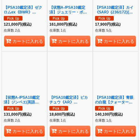
【PSA10鑑定済】ゼク
【状態A-/PSA10鑑定
【PSA10鑑定済】カイ
ロムex《BWR》
済】ジュエリー・ボニー
《SAR》{236/172}[そ
{174/086}[-]
(パラレル/漫画背景/漫画
の他]
絵)《SEC/SP》{OP12-
121,000
円
(税込)
161,000
円
(税込)
17,900
円
(税込)
118}
在庫数 2点
在庫数 1点
在庫数 5点
カートに入れる
カートに入れる
カートに入れる
【状態A-/PSA10鑑定
【PSA10鑑定済】ピカ
【PSA10鑑定済】青眼
済】ジンベエ(英語
チュウ《AR》
の白龍【クォーターセン
版/illust:Ono Tako)
{173/165}[その他]
チュリーシークレット】
ST10-005《C》{ST10-
《クォーターセンチュリ
131,000
円
(税込)
18,600
円
(税込)
140,100
円
(税込)
005}
ーシークレット》
在庫数 2点
在庫数 1点
在庫数 1点
{QCCP-JP001}
カートに入れる
カートに入れる
カートに入れる