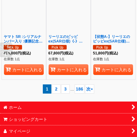
ヤマト SR :シリアルナ
リーリエのピッピ
【状態A-】リーリエの
ンバー入り :優勝記念品
ex(SAR仕様)《-》
ピッピex(SAR仕様)
:未開封 [EB02-006](プ
{765/742}[-]
《-》{765/742}[-]
ロモーションカード「エ
400,000
円
(税込)
67,800
円
(税込)
51,800
円
(税込)
クストラグランドバト
在庫数 1点
在庫数 1点
在庫数 1点
ル」)《-》{EB02-006}
カートに入れる
カートに入れる
カートに入れる
1
2
3
...
186
次
»
ホーム
ショッピングカート
マイページ