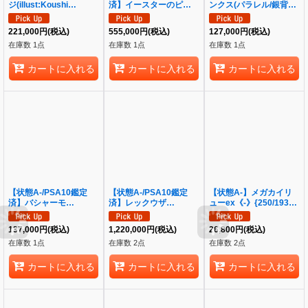
ジ(illust:Koushi
済】イースターのピカチ
ンクス(パラレル/銀背景)
Rokushiro)《-》{OP10-
ュウ《P》{055/SM-P}
《-》{OP09-
005}
[その他]
004[OP13]}
221,000
円
(税込)
555,000
円
(税込)
127,000
円
(税込)
在庫数 1点
在庫数 1点
在庫数 1点
カートに入れる
カートに入れる
カートに入れる
【状態A-/PSA10鑑定
【状態A-/PSA10鑑定
【状態A-】メガカイリ
済】バシャーモ
済】レックウザ
ューex《-》{250/193}
VMAX(SA)《HR》
VMAX(SA)《HR》
[M2a]
{086/070}[その他]
{083/067}[その他]
137,000
円
(税込)
1,220,000
円
(税込)
26,800
円
(税込)
在庫数 1点
在庫数 2点
在庫数 2点
カートに入れる
カートに入れる
カートに入れる