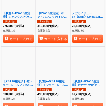
【状態A-/PSA10鑑定
【PSA10鑑定済】ボ
メガカイリュー
済】シャンクス(パラレ
ア・ハンコック(トレジ
ex《SAR》{246/193}
ル/漫画背景/漫画絵)
ャーレア)《TR》{ST03-
[M2a]
《SEC》{OP01-120}
013}
276,000
円
(税込)
310,000
円
(税込)
28,800
円
(税込)
在庫数 1点
在庫数 1点
在庫数 3点
カートに入れる
カートに入れる
カートに入れる
【PSA10鑑定済】モン
【状態A-/PSA10鑑定
【状態A-/PSA10鑑定
キー・D・ルフィ(Asia/
済】モンキー・D・ルフ
済】カナザワのピカチュ
漫画絵)《SR》{ST21-
ィ(Asia/漫画絵)《SR》
ウ《P》{144/S-P}[その
014}
{ST21-014}
他]
598,000
円
(税込)
498,000
円
(税込)
67,200
円
(税込)
在庫数 1点
在庫数 1点
在庫数 2点