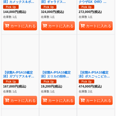
済】カメックス＆ポッチ
済】ギャラドス
クウザGX《HR》
ャマGX(SA)《SR》
EX《UR》{089/080}[そ
{109/096}[その他]
{070/064}[その他]
の他]
144,000
円
(税込)
324,000
円
(税込)
272,000
円
(税込)
在庫数 1点
在庫数 1点
在庫数 1点
カートに入れる
カートに入れる
カートに入れる
【状態A-/PSA10鑑定
【状態A-/PSA10鑑定
【状態A-/PSA10鑑定
済】ガブリアス＆ギラテ
済】エリカの招待
済】ボスごっこピカチュ
ィナGX(SA)《SR》
《SR》{196/165}
ウ プラズマ団《P》
{060/054}[-]
[SV2a]
{195/SM-P}[その他]
167,000
円
(税込)
19,200
円
(税込)
474,000
円
(税込)
在庫数 1点
在庫数 1点
在庫数 2点
カートに入れる
カートに入れる
カートに入れる