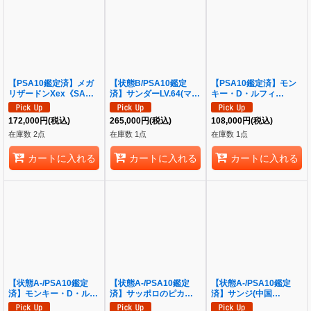
【PSA10鑑定済】メガ
【状態B/PSA10鑑定
【PSA10鑑定済】モン
リザードンXex《SAR》
済】サンダーLV.64(マー
キー・D・ルフィ
{110/080}[-]
クあり)《-》{旧裏}[その
(illust:Midori Matsuda)
他]
《P》{P-001}
172,000
円
(税込)
265,000
円
(税込)
108,000
円
(税込)
在庫数 2点
在庫数 1点
在庫数 1点
カートに入れる
カートに入れる
カートに入れる
【状態A-/PSA10鑑定
【状態A-/PSA10鑑定
【状態A-/PSA10鑑定
済】モンキー・D・ルフ
済】サッポロのピカチュ
済】サンジ(中国
ィ(illust:Midori
ウ《P》{005/SM-P}[そ
版/illust:Anderson)