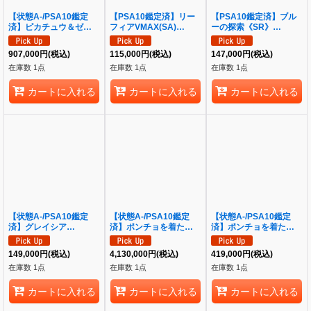
【状態A-/PSA10鑑定
【PSA10鑑定済】リー
【PSA10鑑定済】ブル
済】ピカチュウ＆ゼクロ
フィアVMAX(SA)
ーの探索《SR》
ムGX(SA)《SR》
《HR》{089/069}[その
{196/173}[その他]
{101/095}[その他]
他]
907,000
円
(税込)
115,000
円
(税込)
147,000
円
(税込)
在庫数 1点
在庫数 1点
在庫数 1点
カートに入れる
カートに入れる
カートに入れる
【状態A-/PSA10鑑定
【状態A-/PSA10鑑定
【状態A-/PSA10鑑定
済】グレイシア
済】ポンチョを着たピカ
済】ポンチョを着たイー
VMAX(SA)《HR》
チュウ《P》{207/XY-P}
ブイ(GC)《P》
{091/069}[その他]
[その他]
{143/SM-P}[その他]
149,000
円
(税込)
4,130,000
円
(税込)
419,000
円
(税込)
在庫数 1点
在庫数 1点
在庫数 1点
カートに入れる
カートに入れる
カートに入れる