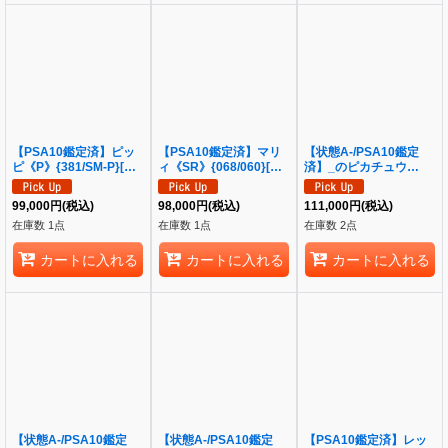
【PSA10鑑定済】ピッ
【PSA10鑑定済】マリ
【状態A-/PSA10鑑定
ピ《P》{381/SM-P}[そ
ィ《SR》{068/060}[そ
済】_のピカチュウ
の他]
の他]
(25th)《P》{007/025}
[その他]
99,000
円
(税込)
98,000
円
(税込)
111,000
円
(税込)
在庫数 1点
在庫数 1点
在庫数 2点
カートに入れる
カートに入れる
カートに入れる
【状態A-/PSA10鑑定
【状態A-/PSA10鑑定
【PSA10鑑定済】レッ