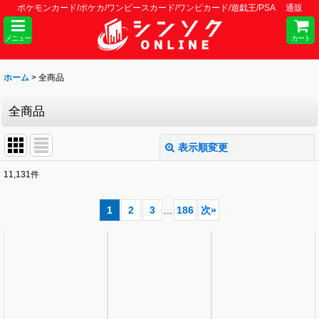
ポケモンカード/ポケカ/ワンピースカード/ワンピカード/遊戯王/PSA 通販
メニュー
カート
ホーム
>
全商品
全商品
表示順変更
閉じる
11,131
件
表示数
:
1
2
3
...
186
次
»
並び順
:
絞り込む