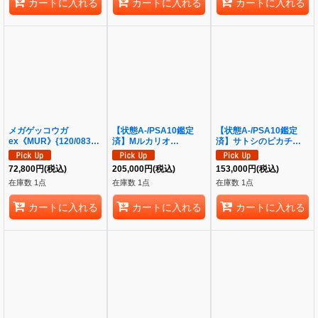
カートに入れる
カートに入れる
カートに入れる
メガゲッコウガ
【状態A-/PSA10鑑定
【状態A-/PSA10鑑定
ex《MUR》{120/083}
済】Mルカリオ
済】サトシのピカチュウ
[-]
EX《SR》{176/171}[-]
(みんなの物語ver)《P》
{086/SM-P}[その他]
72,800
円
(税込)
205,000
円
(税込)
153,000
円
(税込)
在庫数 1点
在庫数 1点
在庫数 1点
カートに入れる
カートに入れる
カートに入れる