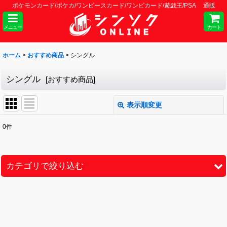
ポケモンカード/ポケカ/ワンピースカード/ワンピカード/遊戯王/PSA 通販
メニュー
カート
ホーム
>
おすすめ商品
>
シングル
シングル
[
おすすめ商品
]
表示順変更
閉じる
0
件
表示数
:
並び順
:
カテゴリで絞り込む
絞り込む
クロススターズ (全商品)
シングル