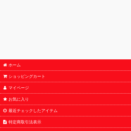
BOX・カートン
鑑定済
パック
オリパ
サプライ
ホーム
デッキ販売
ショッピングカート
マイページ
お気に入り
最近チェックしたアイテム
特定商取引法表示