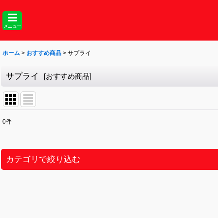
メニュー
ホーム
>
おすすめ商品
>
サプライ
サプライ
[
おすすめ商品
]
0
件
表示数
:
並び順
:
カテゴリで絞り込む
クロススターズ (全商品)
シングル