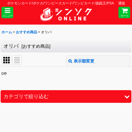
ポケモンカード/ポケカ/ワンピースカード/ワンピカード/遊戯王/PSA 通販
メニュー
カート
ホーム
>
おすすめ商品
>
オリパ
オリパ
[
おすすめ商品
]
表示順変更
閉じる
0
件
表示数
:
並び順
:
カテゴリで絞り込む
絞り込む
クロススターズ (全商品)
シングル