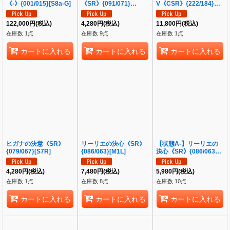
《-》{001/015}[S8a-G]
《SR》{091/071}
V《CSR》{222/184}
[SV2D]
[S8b]
122,000
円
(税込)
4,280
円
(税込)
11,800
円
(税込)
在庫数 1点
在庫数 9点
在庫数 1点
カートに入れる
カートに入れる
カートに入れる
ヒガナの決意《SR》
リーリエの決心《SR》
【状態A-】リーリエの
{079/067}[S7R]
{086/063}[M1L]
決心《SR》{086/063}
[M1L]
4,280
円
(税込)
7,480
円
(税込)
5,980
円
(税込)
在庫数 1点
在庫数 8点
在庫数 10点
カートに入れる
カートに入れる
カートに入れる