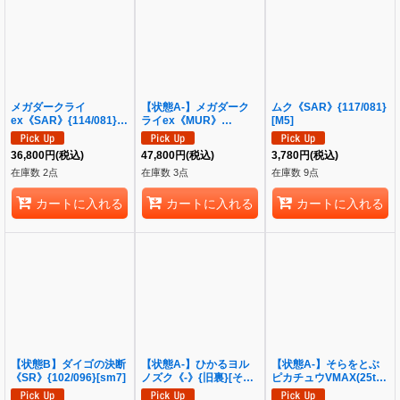
メガダークライ
【状態A-】メガダーク
ムク《SAR》{117/081}
ex《SAR》{114/081}
ライex《MUR》
[M5]
[M5]
{118/081}[M5]
36,800
円
(税込)
47,800
円
(税込)
3,780
円
(税込)
在庫数 2点
在庫数 3点
在庫数 9点
カートに入れる
カートに入れる
カートに入れる
【状態B】ダイゴの決断
【状態A-】ひかるヨル
【状態A-】そらをとぶ
《SR》{102/096}[sm7]
ノズク《-》{旧裏}[その
ピカチュウVMAX(25th)
他]
《RRR》{024/028}