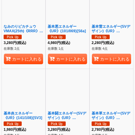
なみのりピカチュウ
基本悪エネルギー
基本雷エネルギー(SVデ
VMAX(25th)《RRR》
《UR》{101/069}[S6a]
ザイン)《UR》
{022/028}[S8a]
{108/078}[SV1V]
3,280
円
(税込)
4,980
円
(税込)
2,280
円
(税込)
在庫数 2点
在庫数 1点
在庫数 4点
カートに入れる
カートに入れる
カートに入れる
基本炎エネルギー
基本闘エネルギー(SVデ
基本草エネルギー(SVデ
《UR》{141/108}[SV3]
ザイン)《UR》
ザイン)《UR》
{108/078}[SV1S]
{099/071}[SV2D]
1,980
円
(税込)
3,280
円
(税込)
2,780
円
(税込)