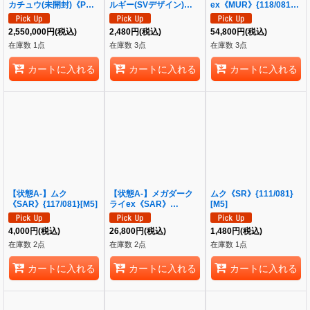
カチュウ(未開封)《P》
ルギー(SVデザイン)
ex《MUR》{118/081}
{296/XY-P}[XY]
《UR》{099/071}
[M5]
[SV2D]
2,550,000
円
(税込)
2,480
円
(税込)
54,800
円
(税込)
在庫数 1点
在庫数 3点
在庫数 3点
カートに入れる
カートに入れる
カートに入れる
【状態A-】ムク
【状態A-】メガダーク
ムク《SR》{111/081}
《SAR》{117/081}[M5]
ライex《SAR》
[M5]
{114/081}[M5]
4,000
円
(税込)
26,800
円
(税込)
1,480
円
(税込)
在庫数 2点
在庫数 2点
在庫数 1点
カートに入れる
カートに入れる
カートに入れる