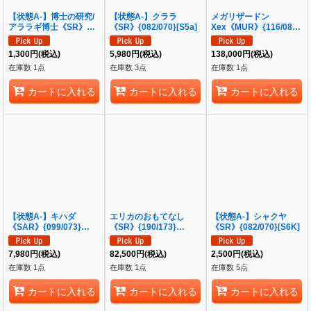
【状態A-】博士の研究/
【状態A-】クララ
メガリザードン
アララギ博士《SR》
《SR》{082/070}[S5a]
Xex《MUR》{116/080}
{266/184}[S8b]
[M2]
1,300
円
(税込)
5,980
円
(税込)
138,000
円
(税込)
在庫数 1点
在庫数 3点
在庫数 1点
カートに入れる
カートに入れる
カートに入れる
【状態A-】キハダ
エリカのおもてなし
【状態A-】シャクヤ
《SAR》{099/073}
《SR》{190/173}
《SR》{082/070}[S6K]
[SV1a]
[sm12a]
7,980
円
(税込)
82,500
円
(税込)
2,500
円
(税込)
在庫数 1点
在庫数 1点
在庫数 5点
カートに入れる
カートに入れる
カートに入れる