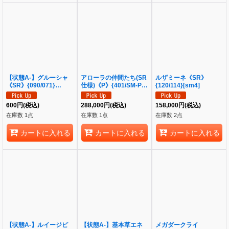
【状態A-】グルーシャ
アローラの仲間たち(SR
ルザミーネ《SR》
《SR》{090/071}
仕様)《P》{401/SM-P}
{120/114}[sm4]
[SV2P]
[その他]
600
円
(税込)
288,000
円
(税込)
158,000
円
(税込)
在庫数 1点
在庫数 1点
在庫数 2点
カートに入れる
カートに入れる
カートに入れる
【状態A-】ルイージピ
【状態A-】基本草エネ
メガダークライ