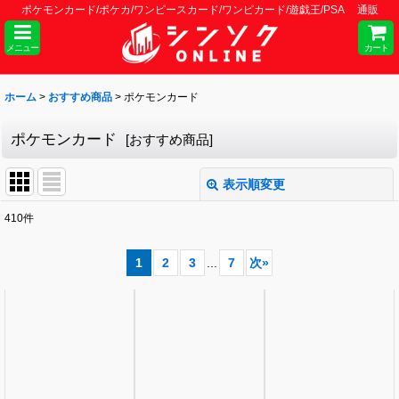
ポケモンカード/ポケカ/ワンピースカード/ワンピカード/遊戯王/PSA 通販
メニュー
カート
ホーム
>
おすすめ商品
>
ポケモンカード
ポケモンカード
[
おすすめ商品
]
表示順変更
閉じる
410
件
サブカテゴリ
:
1
2
3
...
7
次
»
表示数
:
並び順
:
絞り込む