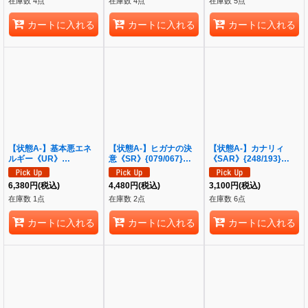
在庫数 4点
在庫数 4点
在庫数 5点
カートに入れる
カートに入れる
カートに入れる
【状態A-】基本悪エネ
【状態A-】ヒガナの決
【状態A-】カナリィ
ルギー《UR》
意《SR》{079/067}
《SAR》{248/193}
{101/069}[S6a]
[S7R]
[M2a]
6,380
円
(税込)
4,480
円
(税込)
3,100
円
(税込)
在庫数 1点
在庫数 2点
在庫数 6点
カートに入れる
カートに入れる
カートに入れる