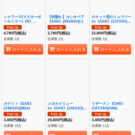
シャワーズ(マスターボ
【状態A-】カシオペア
ロケット団のミュウツー
ールミラー)《R》
《SAR》{091/064}[-]
ex《SAR》{237/193}
{134/165}[SV2a]
[M2a]
4,780
円
(税込)
2,780
円
(税込)
21,800
円
(税込)
在庫数 2点
在庫数 2点
在庫数 3点
カートに入れる
カートに入れる
カートに入れる
カナリィ《SAR》
メガカイリュー
リザードン《CHR》
{248/193}[M2a]
ex《SAR》{246/193}
{187/184}[S8b]
[M2a]
3,480
円
(税込)
29,800
円
(税込)
3,480
円
(税込)
在庫数 18点
在庫数 2点
在庫数 11点