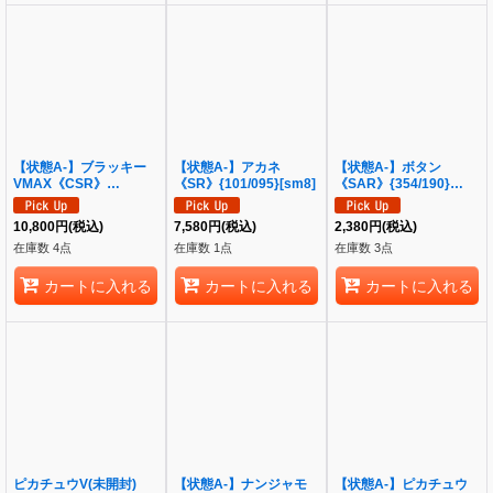
【状態A-】ブラッキー
【状態A-】アカネ
【状態A-】ボタン
VMAX《CSR》
《SR》{101/095}[sm8]
《SAR》{354/190}
{245/184}[S8b]
[SV4a]
10,800
円
(税込)
7,580
円
(税込)
2,380
円
(税込)
在庫数 4点
在庫数 1点
在庫数 3点
カートに入れる
カートに入れる
カートに入れる
ピカチュウV(未開封)
【状態A-】ナンジャモ
【状態A-】ピカチュウ