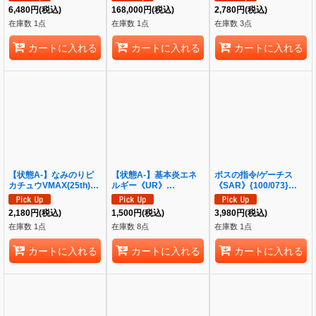
[S8a]
6,480
円
(税込)
168,000
円
(税込)
2,780
円
(税込)
在庫数 1点
在庫数 1点
在庫数 3点
カートに入れる
カートに入れる
カートに入れる
【状態A-】なみのりピ
【状態A-】基本炎エネ
ボスの指令/ゲーチス
カチュウVMAX(25th)
ルギー《UR》
《SAR》{100/073}
《RRR》{022/028}
{141/108}[SV3]
[SV1a]
[S8a]
2,180
円
(税込)
1,500
円
(税込)
3,980
円
(税込)
在庫数 1点
在庫数 8点
在庫数 1点
カートに入れる
カートに入れる
カートに入れる