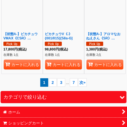
【状態A-】ピカチュウ
ピカチュウV《-》
【状態A-】アロマなお
VMAX《CSR》
{001/015}[S8a-G]
ねえさん《SR》
{223/184}[S8b]
{086/069}[S6a]
17,800
円
(税込)
98,800
円
(税込)
1,380
円
(税込)
在庫数 1点
在庫数 1点
在庫数 2点
カートに入れる
カートに入れる
カートに入れる
1
2
3
...
7
次
»
カテゴリで絞り込む
ホーム
ポケモンカード (全商品)
ショッピングカート
シングル