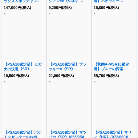
ックス＆ポッチャマ
ジアンex《SAR》
済】バオッキー
GX(SA)《SR》
{093/071}[その他]
VSTAR《SAR》
147,000
円
(税込)
9,200
円
(税込)
15,800
円
(税込)
{070/064}[その他]
{214/172}[その他]
×
×
×
【PSA10鑑定済】ヒガ
【PSA10鑑定済】ブラ
【状態A-/PSA10鑑定
ナの決意《SR》
ッキーV《SR》
済】ブルーの探索
{079/067}[その他]
{084/069}[その他]
《SR》{061/054}[その
19,500
円
(税込)
21,000
円
(税込)
55,700
円
(税込)
他]
×
×
×
【PSA10鑑定済】ポケ
【PSA10鑑定済】マツ
【PSA10鑑定済】マリ
モンセンターのお姉さん
リカ《SR》{056/050}
ィ《HR》{072/060}[そ