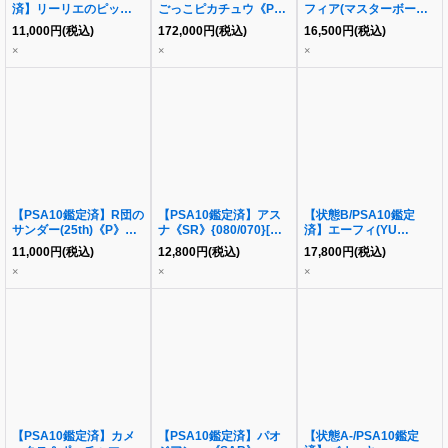
済】リーリエのピッピ
ごっこピカチュウ《P》
フィア(マスターボール
ex《SR》{115/100}[-]
{407/SM-P}[その他]
ミラー)《-》{068/187}
11,000
円
(税込)
172,000
円
(税込)
16,500
円
(税込)
[-]
×
×
×
【PSA10鑑定済】R団の
【PSA10鑑定済】アス
【状態B/PSA10鑑定
サンダー(25th)《P》
ナ《SR》{080/070}[そ
済】エーフィ(YU
{008/025}[その他]
の他]
NAGABA)《P》
11,000
円
(税込)
12,800
円
(税込)
17,800
円
(税込)
{066/SV-P}[その他]
×
×
×
【PSA10鑑定済】カメ
【PSA10鑑定済】パオ
【状態A-/PSA10鑑定