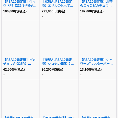
【PSA10鑑定済】ウッ
【状態A-/PSA10鑑定
【PSA10鑑定済】お茶
ウ《P》{226/S-P}[その
済】エリカのおもてなし
会ごっこピカチュウ
他]
《SR》{190/173}[その
《P》{325/SM-P}[その
106,000
円
(税込)
221,000
円
(税込)
182,000
円
(税込)
他]
他]
×
×
×
【PSA10鑑定済】ピカ
【状態A-/PSA10鑑定
【PSA10鑑定済】シャ
チュウV《CSR》
済】シロナの覇気《-》
ワーズ(マスターボール
{222/184}[その他]
{239/172}[-]
ミラー)《-》{030/187}
42,500
円
(税込)
20,200
円
(税込)
13,100
円
(税込)
[-]
×
×
×