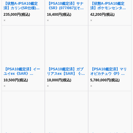
【状態A-/PSA10鑑定
【PSA10鑑定済】サナ
【状態A-/PSA10鑑定
済】カリン(SR仕様)
《SR》{077/067}[その
済】ポケモンセンターの
《-》{183/171}[その他]
他]
お姉さん(SR仕様)《P》
235,000
円
(税込)
16,400
円
(税込)
42,200
円
(税込)
{069/S-P}[その他]
×
×
×
【PSA10鑑定済】イー
【PSA10鑑定済】ガブ
【PSA10鑑定済】マリ
ユイex《SAR》
リアスex【SAR】《-》
オピカチュウ《P》
{092/071}[その他]
{085/062}[-]
{294/XY-P}[その他]
10,500
円
(税込)
18,000
円
(税込)
5,780,000
円
(税込)
×
×
×