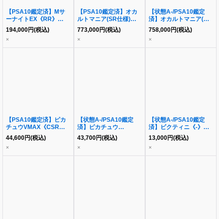
【PSA10鑑定済】Mサ
【PSA10鑑定済】オカ
【状態A-/PSA10鑑定
ーナイトEX《RR》
ルトマニア(SR仕様)
済】オカルトマニア(SR
{020/032}[その他]
《-》{181/171}[その他]
仕様)《-》{181/171}[そ
194,000
円
(税込)
773,000
円
(税込)
758,000
円
(税込)
の他]
×
×
×
【PSA10鑑定済】ピカ
【状態A-/PSA10鑑定
【状態A-/PSA10鑑定
チュウVMAX《CSR》
済】ピカチュウ
済】ビクティニ《-》
{223/184}[その他]
VMAX《CSR》
{271/SV-P}[-]
44,600
円
(税込)
43,700
円
(税込)
13,000
円
(税込)
{223/184}[その他]
×
×
×