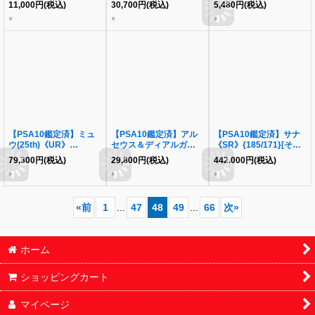
ex《SAR》{128/100}[-]
ーボールミラー)《C》
V(SA)《SR》{076/070}
11,000
円
(税込)
30,700
円
(税込)
5,480
円
(税込)
{129/165}[-]
[その他]
×
×
×
【PSA10鑑定済】ミュ
【PSA10鑑定済】アル
【PSA10鑑定済】サナ
ウ(25th)《UR》
セウス＆ディアルガ＆パ
《SR》{185/171}[その
{030/028}[その他]
ルキアGX《HR》
他]
79,300
円
(税込)
29,800
円
(税込)
442,000
円
(税込)
{112/095}[-]
×
×
×
«
前
1
...
47
48
49
...
66
次
»
ホーム
ショッピングカート
マイページ