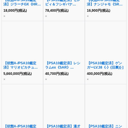
【状態A-/PSA10鑑定
【PSA10鑑定済】セレ
【状態A-/PSA10鑑定
済】ジラーチGX《HR》
ビィ＆フシギバナ
済】ナンジャモ《SR》
{214/173}[その他]
GX(SA)《SR》
{091/071}[その他]
18,000
円
(税込)
78,400
円
(税込)
16,900
円
(税込)
{097/095}[その他]
×
×
×
【状態A-/PSA10鑑定
【PSA10鑑定済】レシ
【PSA10鑑定済】ゲン
済】マリオピカチュウ
ラムex《SAR》
ガーLV.38《-》{旧裏}[-]
《P》{294/XY-P}[その
{168/086}[-]
5,660,000
円
(税込)
40,700
円
(税込)
400,000
円
(税込)
他]
×
×
×
【状態A-/PSA10鑑定
【PSA10鑑定済】漫才
【PSA10鑑定済】ニン