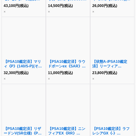
(SR仕様)《P》{069/S-
[その他]
の他]
43,100
円
(税込)
14,500
円
(税込)
26,000
円
(税込)
P}[その他]
×
×
×
【PSA10鑑定済】マリ
【PSA10鑑定済】ラウ
【状態A-/PSA10鑑定
ィ《P》{140/S-P}[その
ドボーンex《SAR》
済】リーフィア
他]
{097/073}[その他]
GX《HR》{073/066}[そ
32,300
円
(税込)
11,000
円
(税込)
23,800
円
(税込)
の他]
×
×
×
【PSA10鑑定済】リザ
【PSA10鑑定済】ニン
【PSA10鑑定済】ラフ
ードンV(SR仕様)《P》
フィアEX《RR》
レシアGX《-》