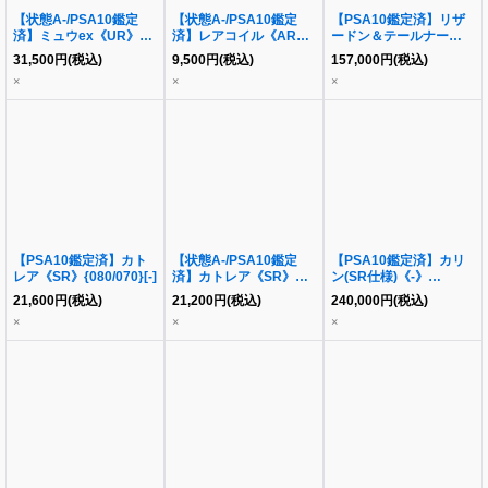
【状態A-/PSA10鑑定
【状態A-/PSA10鑑定
【PSA10鑑定済】リザ
済】ミュウex《UR》
済】レアコイル《AR》
ードン＆テールナー
{208/165}[その他]
{112/106}[-]
GX(SA)《SR》
31,500
円
(税込)
9,500
円
(税込)
157,000
円
(税込)
{068/064}[その他]
×
×
×
【PSA10鑑定済】カト
【状態A-/PSA10鑑定
【PSA10鑑定済】カリ
レア《SR》{080/070}[-]
済】カトレア《SR》
ン(SR仕様)《-》
{080/070}[-]
{183/171}[その他]
21,600
円
(税込)
21,200
円
(税込)
240,000
円
(税込)
×
×
×