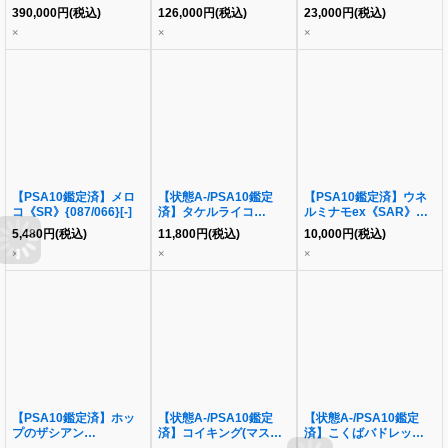
{103/S-P}[その他]
{025/032}[その他]
{062/049}[-]
390,000
円
(税込)
126,000
円
(税込)
23,000
円
(税込)
×
×
×
【PSA10鑑定済】メロ
【状態A-/PSA10鑑定
【PSA10鑑定済】ウネ
コ《SR》{087/066}[-]
済】タケルライコ
ルミナモex《SAR》
ex《SAR》{095/071}[-]
{094/071}[-]
5,480
円
(税込)
11,800
円
(税込)
10,000
円
(税込)
×
×
×
【PSA10鑑定済】ホッ
【状態A-/PSA10鑑定
【状態A-/PSA10鑑定
プのザシアン
済】コイキング(マスタ
済】こくばバドレックス