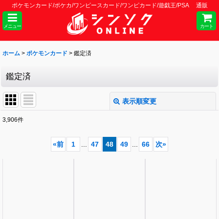
ポケモンカード/ポケカ/ワンピースカード/ワンピカード/遊戯王/PSA 通販
メニュー
カート
ホーム
>
ポケモンカード
>
鑑定済
鑑定済
表示順変更
閉じる
3,906
件
表示数
:
«
前
1
...
47
48
49
...
66
次
»
並び順
:
絞り込む