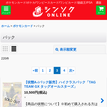
ポケモンカード/ポケカ/ワンピースカード/ワンピカード/遊戯王/PSA 通販
メニュー
カート
ホーム
>
ポケモンカード
>
パック
パック
表示順変更
閉じる
220
件
表示数
:
«
前
1
2
3
4
次
»
並び順
:
【状態A-/パック販売】ハイクラスパック「TAG
TEAM GX タッグオールスターズ」
絞り込む
10,500
円
(税込)
×
【商品の状態について】※初めて購入される方は