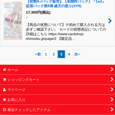
【状態A-/パック販売】【未開封パック】『1ed』
拡張パック第9弾 破天の怒り(XY9)
17,300
円
(税込)
×
【商品の状態について】※初めて購入される方は
必ずご確認下さい。 カードの状態表記についての
詳細はこちら https://www.cardshop-
shinsoku.jp/page/2 【鑑定品…
«
前
1
2
3
4
次
»
ホーム
ショッピングカート
マイページ
お気に入り
最近チェックしたアイテム