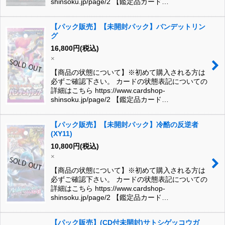
shinsoku.jp/page/2 【鑑定品カード…
【パック販売】【未開封パック】バンデットリン
グ
16,800
円
(税込)
×
【商品の状態について】※初めて購入される方は
必ずご確認下さい。 カードの状態表記についての
詳細はこちら https://www.cardshop-
shinsoku.jp/page/2 【鑑定品カード…
【パック販売】【未開封パック】冷酷の反逆者
(XY11)
10,800
円
(税込)
×
【商品の状態について】※初めて購入される方は
必ずご確認下さい。 カードの状態表記についての
詳細はこちら https://www.cardshop-
shinsoku.jp/page/2 【鑑定品カード…
【パック販売】(CD付未開封)サトシゲッコウガ