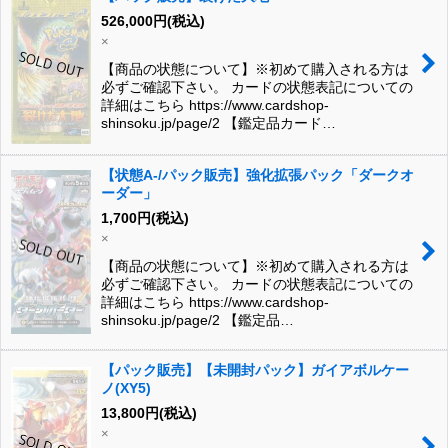
526,000
円
(税込)
×
【商品の状態について】※初めて購入される方は
必ずご確認下さい。 カードの状態表記についての
詳細はこちら https://www.cardshop-
shinsoku.jp/page/2 【鑑定品カード…
【状態A-/パック販売】強化拡張パック「ダークオ
ーダー」
1,700
円
(税込)
×
【商品の状態について】※初めて購入される方は
必ずご確認下さい。 カードの状態表記についての
詳細はこちら https://www.cardshop-
shinsoku.jp/page/2 【鑑定品…
【パック販売】【未開封パック】ガイアボルケー
ノ(XY5)
13,800
円
(税込)
×